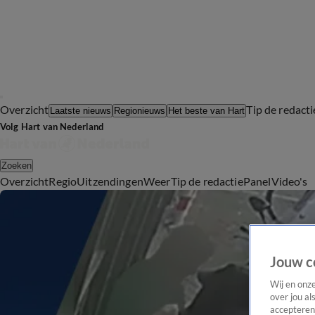
Overzicht
Tip de redacti
Laatste nieuws
Regionieuws
Het beste van Hart
Volg Hart van Nederland
Zoeken
Overzicht
Regio
Uitzendingen
Weer
Tip de redactie
Panel
Video's
Jouw c
Wij en onz
over jou al
accepteren