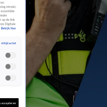
van
ing intrekt,
 essentiële
 ieder
 op de link
nze Digitale
Bekijk hier
Altijd actief
s accepteren