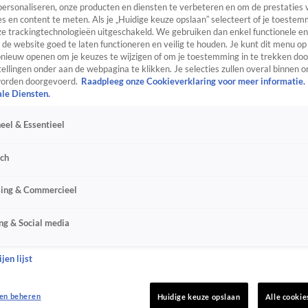
personaliseren, onze producten en diensten te verbeteren en om de prestaties 
s en content te meten. Als je „Huidige keuze opslaan” selecteert of je toestemm
e trackingtechnologieën uitgeschakeld. We gebruiken dan enkel functionele en
de website goed te laten functioneren en veilig te houden. Je kunt dit menu op
ieuw openen om je keuzes te wijzigen of om je toestemming in te trekken door
ellingen onder aan de webpagina te klikken. Je selecties zullen overal binnen o
orden doorgevoerd.
Raadpleeg onze Cookieverklaring voor meer informatie.
ale Diensten.
eel & Essentieel
sch
sing & Commercieel
ng & Social media
jen lijst
en beheren
Huidige keuze opslaan
Alle cookie