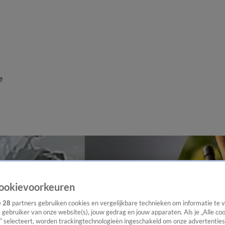
e
ookievoorkeuren
e
28
partners gebruiken cookies en vergelijkbare technieken om informatie te
s gebruiker van onze website(s), jouw gedrag en jouw apparaten. Als je „Alle co
” selecteert, worden trackingtechnologieën ingeschakeld om onze advertenties