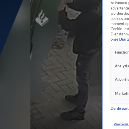
te kunnen 
advertentie
worden dez
cookies om 
moment opn
Cookie-inst
Diensten w
onze Digit
Function
Analyti
Adverti
Marketi
Derde parti
Voorkeur