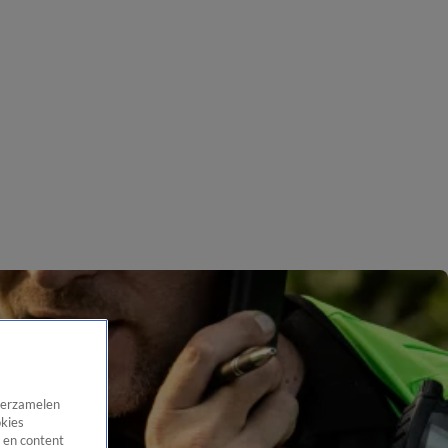
 verzamelen
okies
 en content