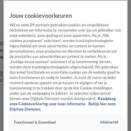
Jouw cookievoorkeuren
Wij en onze
29
partners gebruiken cookies en vergelijkbare
technieken om informatie te verzamelen over jou als gebruiker van
onze website(s), jouw gedrag en jouw apparaten. Als je „Alle
cookies accepteren” selecteert, worden trackingtechnologieën
Overzicht
Tip de
Laatste nieuws
Regionieuws
Het beste van Hart
ingeschakeld om onze advertenties en content te kunnen
redactie
personaliseren, onze producten en diensten te verbeteren en om
de prestaties van advertenties en content te meten. Als je
Volg Hart van Nederland
„Huidige keuze opslaan” selecteert of je toestemming intrekt,
worden deze trackingtechnologieën uitgeschakeld. We gebruiken
dan enkel functionele en essentiële cookies om de website goed te
Zoeken
laten functioneren en veilig te houden. Je kunt dit menu op ieder
Overzicht
Regio
Uitzendingen
Weer
Tip de redactie
Panel
Video's
moment opnieuw openen om je keuzes te wijzigen of om je
toestemming in te trekken door op de link Cookie-instellingen
onder aan de webpagina te klikken. Je selecties zullen overal
binnen onze Digitale Diensten worden doorgevoerd.
Raadpleeg
onze Cookieverklaring voor meer informatie.
Bekijk hier onze
Digitale Diensten.
Altijd actief
Functioneel & Essentieel