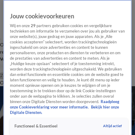
Jouw cookievoorkeuren
Wij en onze
29
partners gebruiken cookies en vergelijkbare
technieken om informatie te verzamelen over jou als gebruiker van
onze website(s), jouw gedrag en jouw apparaten. Als je „Alle
cookies accepteren” selecteert, worden trackingtechnologieën
Overzicht
Tip de
Laatste nieuws
Regionieuws
Het beste van Hart
ingeschakeld om onze advertenties en content te kunnen
redactie
personaliseren, onze producten en diensten te verbeteren en om
de prestaties van advertenties en content te meten. Als je
Volg Hart van Nederland
„Huidige keuze opslaan” selecteert of je toestemming intrekt,
worden deze trackingtechnologieën uitgeschakeld. We gebruiken
dan enkel functionele en essentiële cookies om de website goed te
Zoeken
laten functioneren en veilig te houden. Je kunt dit menu op ieder
Overzicht
Regio
Uitzendingen
Weer
Tip de redactie
Panel
Video's
moment opnieuw openen om je keuzes te wijzigen of om je
toestemming in te trekken door op de link Cookie-instellingen
onder aan de webpagina te klikken. Je selecties zullen overal
binnen onze Digitale Diensten worden doorgevoerd.
Raadpleeg
onze Cookieverklaring voor meer informatie.
Bekijk hier onze
Digitale Diensten.
Altijd actief
Functioneel & Essentieel