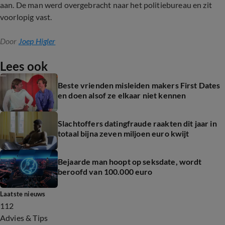
aan. De man werd overgebracht naar het politiebureau en zit
voorlopig vast.
Door
Joep Higler
Lees ook
Beste vrienden misleiden makers First Dates
en doen alsof ze elkaar niet kennen
Slachtoffers datingfraude raakten dit jaar in
totaal bijna zeven miljoen euro kwijt
Bejaarde man hoopt op seksdate, wordt
beroofd van 100.000 euro
Laatste nieuws
112
Advies & Tips