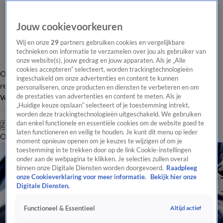
Jouw cookievoorkeuren
Wij en onze
29
partners gebruiken cookies en vergelijkbare
technieken om informatie te verzamelen over jou als gebruiker van
onze website(s), jouw gedrag en jouw apparaten. Als je „Alle
cookies accepteren” selecteert, worden trackingtechnologieën
Overzicht
Tip de
Laatste nieuws
Regionieuws
Het beste van Hart
ingeschakeld om onze advertenties en content te kunnen
redactie
personaliseren, onze producten en diensten te verbeteren en om
de prestaties van advertenties en content te meten. Als je
Volg Hart van Nederland
„Huidige keuze opslaan” selecteert of je toestemming intrekt,
worden deze trackingtechnologieën uitgeschakeld. We gebruiken
dan enkel functionele en essentiële cookies om de website goed te
Zoeken
laten functioneren en veilig te houden. Je kunt dit menu op ieder
Overzicht
Regio
Uitzendingen
Weer
Tip de redactie
Panel
Video's
moment opnieuw openen om je keuzes te wijzigen of om je
toestemming in te trekken door op de link Cookie-instellingen
onder aan de webpagina te klikken. Je selecties zullen overal
binnen onze Digitale Diensten worden doorgevoerd.
Raadpleeg
onze Cookieverklaring voor meer informatie.
Bekijk hier onze
Digitale Diensten.
Altijd actief
Functioneel & Essentieel