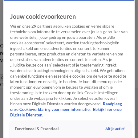
Jouw cookievoorkeuren
Wij en onze
29
partners gebruiken cookies en vergelijkbare
technieken om informatie te verzamelen over jou als gebruiker van
onze website(s), jouw gedrag en jouw apparaten. Als je „Alle
cookies accepteren” selecteert, worden trackingtechnologieën
Overzicht
Tip de
Laatste nieuws
Regionieuws
Het beste van Hart
ingeschakeld om onze advertenties en content te kunnen
redactie
personaliseren, onze producten en diensten te verbeteren en om
de prestaties van advertenties en content te meten. Als je
Volg Hart van Nederland
„Huidige keuze opslaan” selecteert of je toestemming intrekt,
worden deze trackingtechnologieën uitgeschakeld. We gebruiken
dan enkel functionele en essentiële cookies om de website goed te
Zoeken
laten functioneren en veilig te houden. Je kunt dit menu op ieder
Overzicht
Regio
Uitzendingen
Weer
Tip de redactie
Panel
Video's
moment opnieuw openen om je keuzes te wijzigen of om je
toestemming in te trekken door op de link Cookie-instellingen
onder aan de webpagina te klikken. Je selecties zullen overal
binnen onze Digitale Diensten worden doorgevoerd.
Raadpleeg
onze Cookieverklaring voor meer informatie.
Bekijk hier onze
Digitale Diensten.
Altijd actief
Functioneel & Essentieel