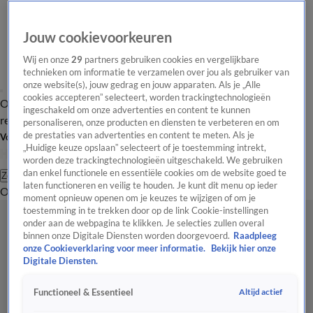
Jouw cookievoorkeuren
Wij en onze
29
partners gebruiken cookies en vergelijkbare
technieken om informatie te verzamelen over jou als gebruiker van
onze website(s), jouw gedrag en jouw apparaten. Als je „Alle
cookies accepteren” selecteert, worden trackingtechnologieën
Overzicht
Tip de
Laatste nieuws
Regionieuws
Het beste van Hart
ingeschakeld om onze advertenties en content te kunnen
redactie
personaliseren, onze producten en diensten te verbeteren en om
de prestaties van advertenties en content te meten. Als je
Volg Hart van Nederland
„Huidige keuze opslaan” selecteert of je toestemming intrekt,
worden deze trackingtechnologieën uitgeschakeld. We gebruiken
dan enkel functionele en essentiële cookies om de website goed te
Zoeken
laten functioneren en veilig te houden. Je kunt dit menu op ieder
Overzicht
Regio
Uitzendingen
Weer
Tip de redactie
Panel
Video's
moment opnieuw openen om je keuzes te wijzigen of om je
toestemming in te trekken door op de link Cookie-instellingen
onder aan de webpagina te klikken. Je selecties zullen overal
binnen onze Digitale Diensten worden doorgevoerd.
Raadpleeg
onze Cookieverklaring voor meer informatie.
Bekijk hier onze
Digitale Diensten.
Altijd actief
Functioneel & Essentieel