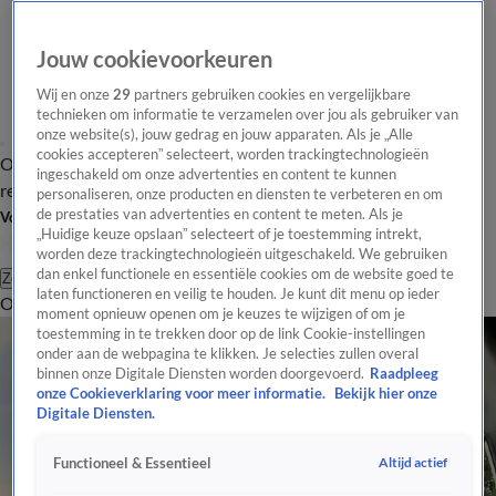
Jouw cookievoorkeuren
Wij en onze
29
partners gebruiken cookies en vergelijkbare
technieken om informatie te verzamelen over jou als gebruiker van
onze website(s), jouw gedrag en jouw apparaten. Als je „Alle
cookies accepteren” selecteert, worden trackingtechnologieën
Overzicht
Tip de
Laatste nieuws
Regionieuws
Het beste van Hart
ingeschakeld om onze advertenties en content te kunnen
redactie
personaliseren, onze producten en diensten te verbeteren en om
de prestaties van advertenties en content te meten. Als je
Volg Hart van Nederland
„Huidige keuze opslaan” selecteert of je toestemming intrekt,
worden deze trackingtechnologieën uitgeschakeld. We gebruiken
dan enkel functionele en essentiële cookies om de website goed te
Zoeken
laten functioneren en veilig te houden. Je kunt dit menu op ieder
Overzicht
Regio
Uitzendingen
Weer
Tip de redactie
Panel
Video's
moment opnieuw openen om je keuzes te wijzigen of om je
toestemming in te trekken door op de link Cookie-instellingen
onder aan de webpagina te klikken. Je selecties zullen overal
binnen onze Digitale Diensten worden doorgevoerd.
Raadpleeg
onze Cookieverklaring voor meer informatie.
Bekijk hier onze
Digitale Diensten.
Altijd actief
Functioneel & Essentieel