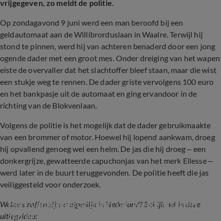
vrijgegeven, zo meldt de politie.
Op zondagavond 9 juni werd een man beroofd bij een
geldautomaat aan de Willibrorduslaan in Waalre. Terwijl hij
stond te pinnen, werd hij van achteren benaderd door een jong
ogende dader met een groot mes. Onder dreiging van het wapen
eiste de overvaller dat het slachtoffer bleef staan, maar die wist
een stukje weg te rennen. De dader griste vervolgens 100 euro
en het bankpasje uit de automaat en ging ervandoor in de
richting van de Blokvenlaan.
Volgens de politie is het mogelijk dat de dader gebruikmaakte
van een brommer of motor. Hoewel hij lopend aankwam, droeg
hij opvallend genoeg wel een helm. De jas die hij droeg – een
donkergrijze, gewatteerde capuchonjas van het merk Ellesse –
werd later in de buurt teruggevonden. De politie heeft die jas
veiliggesteld voor onderzoek.
Hart van Nederland legt uit: welke straffen 
Welke straffen zijn er eigenlijk in Nederland? Bekijk het in deze
zijn er in Nederland?
uitlegvideo: