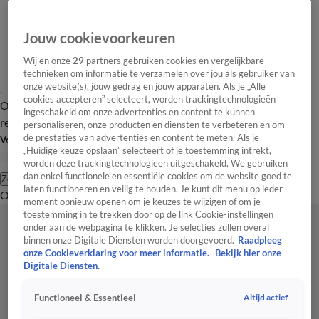
Jouw cookievoorkeuren
Wij en onze
29
partners gebruiken cookies en vergelijkbare
technieken om informatie te verzamelen over jou als gebruiker van
onze website(s), jouw gedrag en jouw apparaten. Als je „Alle
cookies accepteren” selecteert, worden trackingtechnologieën
Overzicht
Tip de
Laatste nieuws
Regionieuws
Het beste van Hart
ingeschakeld om onze advertenties en content te kunnen
redactie
personaliseren, onze producten en diensten te verbeteren en om
de prestaties van advertenties en content te meten. Als je
Volg Hart van Nederland
„Huidige keuze opslaan” selecteert of je toestemming intrekt,
worden deze trackingtechnologieën uitgeschakeld. We gebruiken
dan enkel functionele en essentiële cookies om de website goed te
Zoeken
laten functioneren en veilig te houden. Je kunt dit menu op ieder
Overzicht
Regio
Uitzendingen
Weer
Tip de redactie
Panel
Video's
moment opnieuw openen om je keuzes te wijzigen of om je
toestemming in te trekken door op de link Cookie-instellingen
onder aan de webpagina te klikken. Je selecties zullen overal
binnen onze Digitale Diensten worden doorgevoerd.
Raadpleeg
onze Cookieverklaring voor meer informatie.
Bekijk hier onze
Digitale Diensten.
Altijd actief
Functioneel & Essentieel