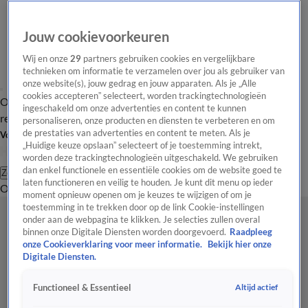
Jouw cookievoorkeuren
Wij en onze
29
partners gebruiken cookies en vergelijkbare
technieken om informatie te verzamelen over jou als gebruiker van
onze website(s), jouw gedrag en jouw apparaten. Als je „Alle
cookies accepteren” selecteert, worden trackingtechnologieën
Overzicht
Tip de
Laatste nieuws
Regionieuws
Het beste van Hart
ingeschakeld om onze advertenties en content te kunnen
redactie
personaliseren, onze producten en diensten te verbeteren en om
de prestaties van advertenties en content te meten. Als je
Volg Hart van Nederland
„Huidige keuze opslaan” selecteert of je toestemming intrekt,
worden deze trackingtechnologieën uitgeschakeld. We gebruiken
dan enkel functionele en essentiële cookies om de website goed te
Zoeken
laten functioneren en veilig te houden. Je kunt dit menu op ieder
Overzicht
Regio
Uitzendingen
Weer
Tip de redactie
Panel
Video's
moment opnieuw openen om je keuzes te wijzigen of om je
toestemming in te trekken door op de link Cookie-instellingen
onder aan de webpagina te klikken. Je selecties zullen overal
binnen onze Digitale Diensten worden doorgevoerd.
Raadpleeg
onze Cookieverklaring voor meer informatie.
Bekijk hier onze
Digitale Diensten.
Altijd actief
Functioneel & Essentieel