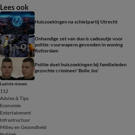
Lees ook
Huiszoekingen na schietpartij Utrecht
Onhandige zet van duo is cadeautje voor
politie: vuurwapens gevonden in woning
Rotterdam
Politie doet huiszoekingen bij familieleden
gezochte crimineel 'Bolle Jos'
Laatste nieuws
112
Advies & Tips
Economie
Entertainment
Infrastructuur
Milieu en Gezondheid
Politiek