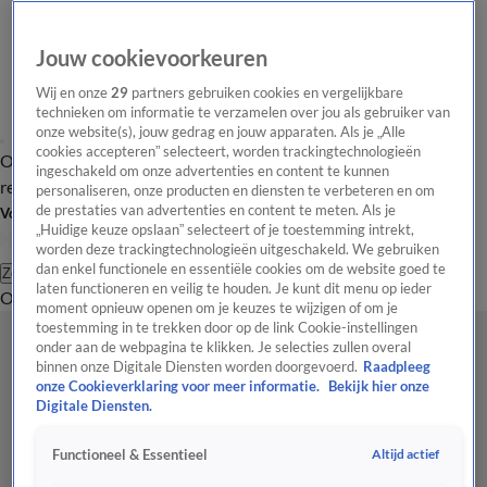
Jouw cookievoorkeuren
Wij en onze
29
partners gebruiken cookies en vergelijkbare
technieken om informatie te verzamelen over jou als gebruiker van
onze website(s), jouw gedrag en jouw apparaten. Als je „Alle
cookies accepteren” selecteert, worden trackingtechnologieën
Overzicht
Tip de
Laatste nieuws
Regionieuws
Het beste van Hart
ingeschakeld om onze advertenties en content te kunnen
redactie
personaliseren, onze producten en diensten te verbeteren en om
de prestaties van advertenties en content te meten. Als je
Volg Hart van Nederland
„Huidige keuze opslaan” selecteert of je toestemming intrekt,
worden deze trackingtechnologieën uitgeschakeld. We gebruiken
dan enkel functionele en essentiële cookies om de website goed te
Zoeken
laten functioneren en veilig te houden. Je kunt dit menu op ieder
Overzicht
Regio
Uitzendingen
Weer
Tip de redactie
Panel
Video's
moment opnieuw openen om je keuzes te wijzigen of om je
toestemming in te trekken door op de link Cookie-instellingen
onder aan de webpagina te klikken. Je selecties zullen overal
binnen onze Digitale Diensten worden doorgevoerd.
Raadpleeg
onze Cookieverklaring voor meer informatie.
Bekijk hier onze
Digitale Diensten.
Altijd actief
Functioneel & Essentieel