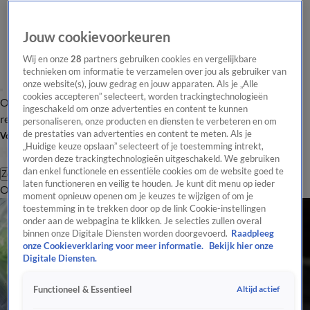
Jouw cookievoorkeuren
Wij en onze
28
partners gebruiken cookies en vergelijkbare
technieken om informatie te verzamelen over jou als gebruiker van
onze website(s), jouw gedrag en jouw apparaten. Als je „Alle
cookies accepteren” selecteert, worden trackingtechnologieën
Overzicht
Tip de
Laatste nieuws
Regionieuws
Het beste van Hart
ingeschakeld om onze advertenties en content te kunnen
redactie
personaliseren, onze producten en diensten te verbeteren en om
de prestaties van advertenties en content te meten. Als je
Volg Hart van Nederland
„Huidige keuze opslaan” selecteert of je toestemming intrekt,
worden deze trackingtechnologieën uitgeschakeld. We gebruiken
dan enkel functionele en essentiële cookies om de website goed te
Zoeken
laten functioneren en veilig te houden. Je kunt dit menu op ieder
Overzicht
Regio
Uitzendingen
Weer
Tip de redactie
Panel
Video's
moment opnieuw openen om je keuzes te wijzigen of om je
toestemming in te trekken door op de link Cookie-instellingen
onder aan de webpagina te klikken. Je selecties zullen overal
binnen onze Digitale Diensten worden doorgevoerd.
Raadpleeg
onze Cookieverklaring voor meer informatie.
Bekijk hier onze
Digitale Diensten.
Altijd actief
Functioneel & Essentieel