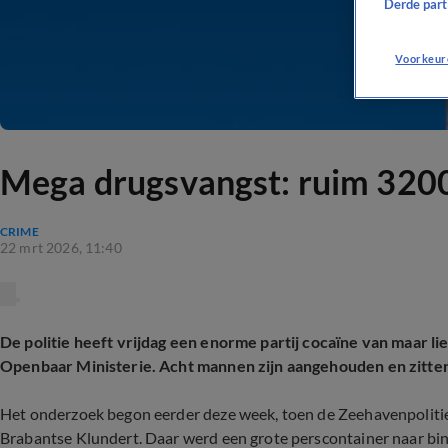
Derde parti
Voorkeur
Mega drugsvangst: ruim 3200
CRIME
22 mrt 2026, 11:40
De politie heeft vrijdag een enorme partij cocaïne van maar li
Openbaar Ministerie. Acht mannen zijn aangehouden en zitten
Het onderzoek begon eerder deze week, toen de Zeehavenpolitie
Brabantse Klundert. Daar werd een grote perscontainer naar bi