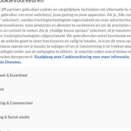
ookievoorkeuren
e
29
partners gebruiken cookies en vergelijkbare technieken om informatie te
s gebruiker van onze website(s), jouw gedrag en jouw apparaten. Als je „Alle co
” selecteert, worden trackingtechnologieën ingeschakeld om onze advertenties
personaliseren, onze producten en diensten te verbeteren en om de prestaties 
s en content te meten. Als je „Huidige keuze opslaan” selecteert of je toestemm
e trackingtechnologieën uitgeschakeld. We gebruiken dan enkel functionele en
de website goed te laten functioneren en veilig te houden. Je kunt dit menu op
ieuw openen om je keuzes te wijzigen of om je toestemming in te trekken door
ellingen onder aan de webpagina te klikken. Je selecties zullen overal binnen o
orden doorgevoerd.
Raadpleeg onze Cookieverklaring voor meer informatie.
ale Diensten.
eel & Essentieel
sch
sing & Commercieel
ng & Social media