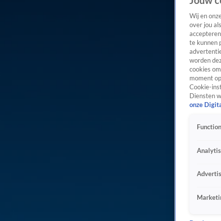
Jouw c
Wij en onz
over jou al
accepteren
te kunnen 
advertentie
worden dez
cookies om 
moment opn
Cookie-inst
Diensten w
onze Digit
Function
Analyti
Adverti
Marketi