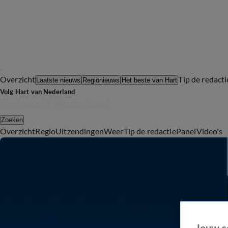
Overzicht
Tip de redacti
Laatste nieuws
Regionieuws
Het beste van Hart
Volg Hart van Nederland
Zoeken
Overzicht
Regio
Uitzendingen
Weer
Tip de redactie
Panel
Video's