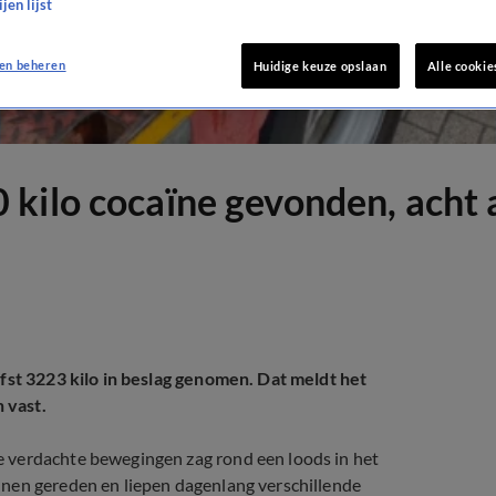
jen lijst
en beheren
Huidige keuze opslaan
Alle cookie
 kilo cocaïne gevonden, acht
efst 3223 kilo in beslag genomen. Dat meldt het
 vast.
 verdachte bewegingen zag rond een loods in het
nnen gereden en liepen dagenlang verschillende