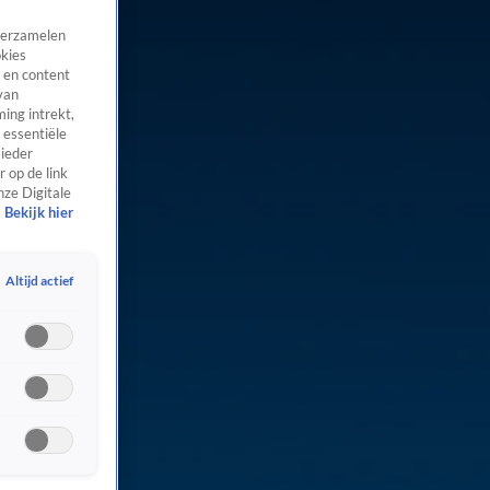
 verzamelen
okies
 en content
van
ing intrekt,
 essentiële
 ieder
 op de link
nze Digitale
Bekijk hier
Altijd actief