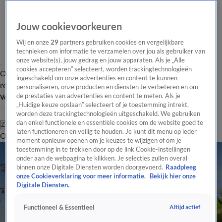
Jouw cookievoorkeuren
Wij en onze
29
partners gebruiken cookies en vergelijkbare
technieken om informatie te verzamelen over jou als gebruiker van
onze website(s), jouw gedrag en jouw apparaten. Als je „Alle
cookies accepteren” selecteert, worden trackingtechnologieën
Overzicht
Tip de
Laatste nieuws
Regionieuws
Het beste van Hart
ingeschakeld om onze advertenties en content te kunnen
redactie
personaliseren, onze producten en diensten te verbeteren en om
de prestaties van advertenties en content te meten. Als je
Volg Hart van Nederland
„Huidige keuze opslaan” selecteert of je toestemming intrekt,
worden deze trackingtechnologieën uitgeschakeld. We gebruiken
dan enkel functionele en essentiële cookies om de website goed te
Zoeken
laten functioneren en veilig te houden. Je kunt dit menu op ieder
Overzicht
Regio
Uitzendingen
Weer
Tip de redactie
Panel
Video's
moment opnieuw openen om je keuzes te wijzigen of om je
toestemming in te trekken door op de link Cookie-instellingen
onder aan de webpagina te klikken. Je selecties zullen overal
binnen onze Digitale Diensten worden doorgevoerd.
Raadpleeg
onze Cookieverklaring voor meer informatie.
Bekijk hier onze
Digitale Diensten.
Altijd actief
Functioneel & Essentieel