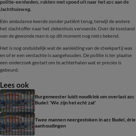
politie-eenheden, rukten met spoed uit naar het azc aan de
Jachthuisweg.
Eén ambulance keerde zonder patiënt terug, terwijl de andere
het slachtoffer naar het ziekenhuis vervoerde. Over de toestand
van de gewonde man is op dit moment nog niets bekend.
Het is nog onduidelijk wat de aanleiding van de steekpartij was
en of er een verdachte is aangehouden. De politie is ter plaatse
een onderzoek gestart om te achterhalen wat er precies is
gebeurd.
Lees ook
Burgemeester luidt noodklok om overlast azc
Budel: 'We zijn het echt zat'
Twee mannen neergestoken in azc Budel, drie
aanhoudingen