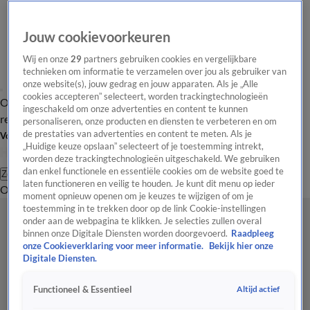
Jouw cookievoorkeuren
Wij en onze
29
partners gebruiken cookies en vergelijkbare
technieken om informatie te verzamelen over jou als gebruiker van
onze website(s), jouw gedrag en jouw apparaten. Als je „Alle
cookies accepteren” selecteert, worden trackingtechnologieën
Overzicht
Tip de
Laatste nieuws
Regionieuws
Het beste van Hart
ingeschakeld om onze advertenties en content te kunnen
redactie
personaliseren, onze producten en diensten te verbeteren en om
de prestaties van advertenties en content te meten. Als je
Volg Hart van Nederland
„Huidige keuze opslaan” selecteert of je toestemming intrekt,
worden deze trackingtechnologieën uitgeschakeld. We gebruiken
dan enkel functionele en essentiële cookies om de website goed te
Zoeken
laten functioneren en veilig te houden. Je kunt dit menu op ieder
Overzicht
Regio
Uitzendingen
Weer
Tip de redactie
Panel
Video's
moment opnieuw openen om je keuzes te wijzigen of om je
toestemming in te trekken door op de link Cookie-instellingen
onder aan de webpagina te klikken. Je selecties zullen overal
binnen onze Digitale Diensten worden doorgevoerd.
Raadpleeg
onze Cookieverklaring voor meer informatie.
Bekijk hier onze
Digitale Diensten.
Altijd actief
Functioneel & Essentieel