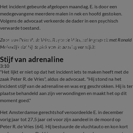
Het incident gebeurde afgelopen maandag. E. is door een
medegevangene meerdere malen in nek en hoofd gestoken.
Volgens de advocaat verkeerde de dader in een psychisch
verwarde toestand.
Royce de Vries vermijdt de plek van de 
Zoon van Peter R. de Vries, Royce de Vries, zei in gesprek met Ronald
aanslag op Peter R. de Vries: ‘Te gevoelig’
Molendijk dat hij de plek van de aanslag vermijdt:
Stijf van adrenaline
3:10
"Het lijkt er niet op dat het incident iets te maken heeft met de
zaak Peter R. de Vries", aldus de advocaat. "Hij stond na het
incident stijf van de adrenaline en was erg geschrokken. Hij is ter
plaatse behandeld aan zijn verwondingen en maakt het op dit
moment goed."
Het Amsterdamse gerechtshof veroordeelde E. in december
vorig jaar tot 27,5 jaar cel voor zijn aandeel in de moord op
Peter R. de Vries (64). Hij bestuurde de vluchtauto en kon kort