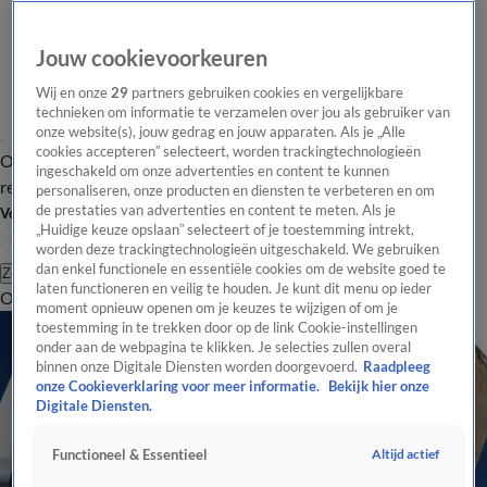
Jouw cookievoorkeuren
Wij en onze
29
partners gebruiken cookies en vergelijkbare
technieken om informatie te verzamelen over jou als gebruiker van
onze website(s), jouw gedrag en jouw apparaten. Als je „Alle
cookies accepteren” selecteert, worden trackingtechnologieën
Overzicht
Tip de
Laatste nieuws
Regionieuws
Het beste van Hart
ingeschakeld om onze advertenties en content te kunnen
redactie
personaliseren, onze producten en diensten te verbeteren en om
de prestaties van advertenties en content te meten. Als je
Volg Hart van Nederland
„Huidige keuze opslaan” selecteert of je toestemming intrekt,
worden deze trackingtechnologieën uitgeschakeld. We gebruiken
dan enkel functionele en essentiële cookies om de website goed te
Zoeken
laten functioneren en veilig te houden. Je kunt dit menu op ieder
Overzicht
Regio
Uitzendingen
Weer
Tip de redactie
Panel
Video's
moment opnieuw openen om je keuzes te wijzigen of om je
toestemming in te trekken door op de link Cookie-instellingen
onder aan de webpagina te klikken. Je selecties zullen overal
binnen onze Digitale Diensten worden doorgevoerd.
Raadpleeg
onze Cookieverklaring voor meer informatie.
Bekijk hier onze
Digitale Diensten.
Altijd actief
Functioneel & Essentieel