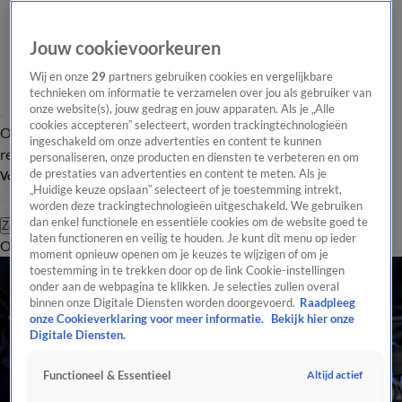
Jouw cookievoorkeuren
Wij en onze
29
partners gebruiken cookies en vergelijkbare
technieken om informatie te verzamelen over jou als gebruiker van
onze website(s), jouw gedrag en jouw apparaten. Als je „Alle
cookies accepteren” selecteert, worden trackingtechnologieën
Overzicht
Tip de
Laatste nieuws
Regionieuws
Het beste van Hart
ingeschakeld om onze advertenties en content te kunnen
redactie
personaliseren, onze producten en diensten te verbeteren en om
de prestaties van advertenties en content te meten. Als je
Volg Hart van Nederland
„Huidige keuze opslaan” selecteert of je toestemming intrekt,
worden deze trackingtechnologieën uitgeschakeld. We gebruiken
dan enkel functionele en essentiële cookies om de website goed te
Zoeken
laten functioneren en veilig te houden. Je kunt dit menu op ieder
Overzicht
Regio
Uitzendingen
Weer
Tip de redactie
Panel
Video's
moment opnieuw openen om je keuzes te wijzigen of om je
toestemming in te trekken door op de link Cookie-instellingen
onder aan de webpagina te klikken. Je selecties zullen overal
binnen onze Digitale Diensten worden doorgevoerd.
Raadpleeg
onze Cookieverklaring voor meer informatie.
Bekijk hier onze
Digitale Diensten.
Altijd actief
Functioneel & Essentieel