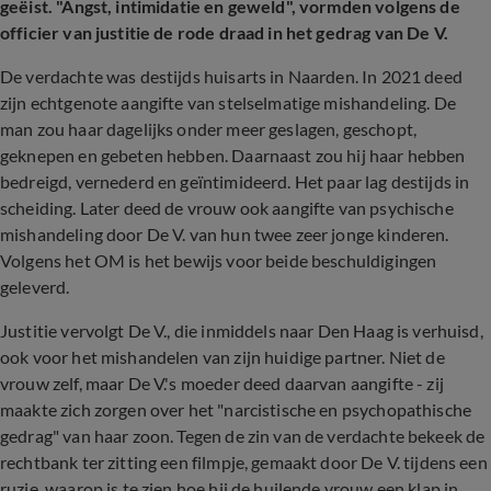
geëist. "Angst, intimidatie en geweld", vormden volgens de
officier van justitie de rode draad in het gedrag van De V.
De verdachte was destijds huisarts in Naarden. In 2021 deed
zijn echtgenote aangifte van stelselmatige mishandeling. De
man zou haar dagelijks onder meer geslagen, geschopt,
geknepen en gebeten hebben. Daarnaast zou hij haar hebben
bedreigd, vernederd en geïntimideerd. Het paar lag destijds in
scheiding. Later deed de vrouw ook aangifte van psychische
mishandeling door De V. van hun twee zeer jonge kinderen.
Volgens het OM is het bewijs voor beide beschuldigingen
geleverd.
Justitie vervolgt De V., die inmiddels naar Den Haag is verhuisd,
ook voor het mishandelen van zijn huidige partner. Niet de
vrouw zelf, maar De V.'s moeder deed daarvan aangifte - zij
maakte zich zorgen over het "narcistische en psychopathische
gedrag" van haar zoon. Tegen de zin van de verdachte bekeek de
rechtbank ter zitting een filmpje, gemaakt door De V. tijdens een
ruzie, waarop is te zien hoe hij de huilende vrouw een klap in