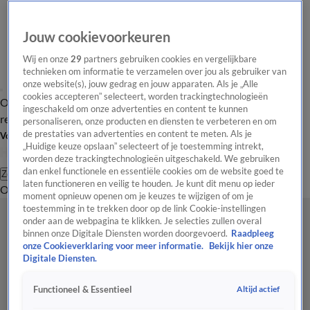
Jouw cookievoorkeuren
Wij en onze
29
partners gebruiken cookies en vergelijkbare
technieken om informatie te verzamelen over jou als gebruiker van
onze website(s), jouw gedrag en jouw apparaten. Als je „Alle
cookies accepteren” selecteert, worden trackingtechnologieën
Overzicht
Tip de
Laatste nieuws
Regionieuws
Het beste van Hart
ingeschakeld om onze advertenties en content te kunnen
redactie
personaliseren, onze producten en diensten te verbeteren en om
de prestaties van advertenties en content te meten. Als je
Volg Hart van Nederland
„Huidige keuze opslaan” selecteert of je toestemming intrekt,
worden deze trackingtechnologieën uitgeschakeld. We gebruiken
dan enkel functionele en essentiële cookies om de website goed te
Zoeken
laten functioneren en veilig te houden. Je kunt dit menu op ieder
Overzicht
Regio
Uitzendingen
Weer
Tip de redactie
Panel
Video's
moment opnieuw openen om je keuzes te wijzigen of om je
toestemming in te trekken door op de link Cookie-instellingen
onder aan de webpagina te klikken. Je selecties zullen overal
binnen onze Digitale Diensten worden doorgevoerd.
Raadpleeg
onze Cookieverklaring voor meer informatie.
Bekijk hier onze
Digitale Diensten.
Altijd actief
Functioneel & Essentieel