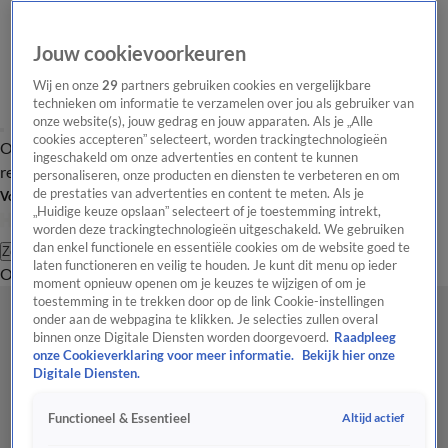
Jouw cookievoorkeuren
Wij en onze
29
partners gebruiken cookies en vergelijkbare
technieken om informatie te verzamelen over jou als gebruiker van
onze website(s), jouw gedrag en jouw apparaten. Als je „Alle
cookies accepteren” selecteert, worden trackingtechnologieën
Overzicht
Tip de
Laatste nieuws
Regionieuws
Het beste van Hart
ingeschakeld om onze advertenties en content te kunnen
redactie
personaliseren, onze producten en diensten te verbeteren en om
de prestaties van advertenties en content te meten. Als je
Volg Hart van Nederland
„Huidige keuze opslaan” selecteert of je toestemming intrekt,
worden deze trackingtechnologieën uitgeschakeld. We gebruiken
dan enkel functionele en essentiële cookies om de website goed te
Zoeken
laten functioneren en veilig te houden. Je kunt dit menu op ieder
Overzicht
Regio
Uitzendingen
Weer
Tip de redactie
Panel
Video's
moment opnieuw openen om je keuzes te wijzigen of om je
toestemming in te trekken door op de link Cookie-instellingen
onder aan de webpagina te klikken. Je selecties zullen overal
binnen onze Digitale Diensten worden doorgevoerd.
Raadpleeg
onze Cookieverklaring voor meer informatie.
Bekijk hier onze
Digitale Diensten.
Altijd actief
Functioneel & Essentieel