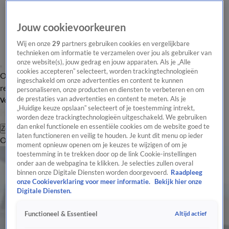
Jouw cookievoorkeuren
Wij en onze
29
partners gebruiken cookies en vergelijkbare
technieken om informatie te verzamelen over jou als gebruiker van
onze website(s), jouw gedrag en jouw apparaten. Als je „Alle
cookies accepteren” selecteert, worden trackingtechnologieën
Overzicht
Tip de
Laatste nieuws
Regionieuws
Het beste van Hart
ingeschakeld om onze advertenties en content te kunnen
redactie
personaliseren, onze producten en diensten te verbeteren en om
de prestaties van advertenties en content te meten. Als je
Volg Hart van Nederland
„Huidige keuze opslaan” selecteert of je toestemming intrekt,
worden deze trackingtechnologieën uitgeschakeld. We gebruiken
dan enkel functionele en essentiële cookies om de website goed te
Zoeken
laten functioneren en veilig te houden. Je kunt dit menu op ieder
Overzicht
Regio
Uitzendingen
Weer
Tip de redactie
Panel
Video's
moment opnieuw openen om je keuzes te wijzigen of om je
toestemming in te trekken door op de link Cookie-instellingen
onder aan de webpagina te klikken. Je selecties zullen overal
binnen onze Digitale Diensten worden doorgevoerd.
Raadpleeg
onze Cookieverklaring voor meer informatie.
Bekijk hier onze
Digitale Diensten.
Altijd actief
Functioneel & Essentieel