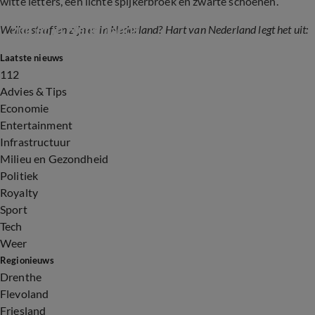
witte letters, een lichte spijkerbroek en zwarte schoenen.
Hart van Nederland legt uit: welke straffen 
zijn er in Nederland?
Welke straffen zijn er in Nederland? Hart van Nederland legt het uit:
Laatste nieuws
2:04
112
Advies & Tips
Economie
Entertainment
Infrastructuur
Milieu en Gezondheid
Politiek
Royalty
Sport
Tech
Weer
Regionieuws
Drenthe
Flevoland
Friesland