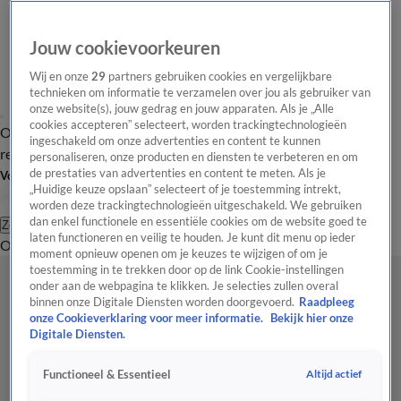
Jouw cookievoorkeuren
Wij en onze
29
partners gebruiken cookies en vergelijkbare
technieken om informatie te verzamelen over jou als gebruiker van
onze website(s), jouw gedrag en jouw apparaten. Als je „Alle
cookies accepteren” selecteert, worden trackingtechnologieën
Overzicht
Tip de
Laatste nieuws
Regionieuws
Het beste van Hart
ingeschakeld om onze advertenties en content te kunnen
redactie
personaliseren, onze producten en diensten te verbeteren en om
de prestaties van advertenties en content te meten. Als je
Volg Hart van Nederland
„Huidige keuze opslaan” selecteert of je toestemming intrekt,
worden deze trackingtechnologieën uitgeschakeld. We gebruiken
dan enkel functionele en essentiële cookies om de website goed te
Zoeken
laten functioneren en veilig te houden. Je kunt dit menu op ieder
Overzicht
Regio
Uitzendingen
Weer
Tip de redactie
Panel
Video's
moment opnieuw openen om je keuzes te wijzigen of om je
toestemming in te trekken door op de link Cookie-instellingen
onder aan de webpagina te klikken. Je selecties zullen overal
binnen onze Digitale Diensten worden doorgevoerd.
Raadpleeg
onze Cookieverklaring voor meer informatie.
Bekijk hier onze
Digitale Diensten.
Altijd actief
Functioneel & Essentieel