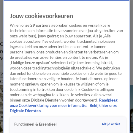
Jouw cookievoorkeuren
Wij en onze
29
partners gebruiken cookies en vergelijkbare
technieken om informatie te verzamelen over jou als gebruiker van
onze website(s), jouw gedrag en jouw apparaten. Als je „Alle
cookies accepteren” selecteert, worden trackingtechnologieën
Overzicht
Tip de
Laatste nieuws
Regionieuws
Het beste van Hart
ingeschakeld om onze advertenties en content te kunnen
redactie
personaliseren, onze producten en diensten te verbeteren en om
de prestaties van advertenties en content te meten. Als je
Volg Hart van Nederland
„Huidige keuze opslaan” selecteert of je toestemming intrekt,
worden deze trackingtechnologieën uitgeschakeld. We gebruiken
dan enkel functionele en essentiële cookies om de website goed te
Zoeken
laten functioneren en veilig te houden. Je kunt dit menu op ieder
Overzicht
Regio
Uitzendingen
Weer
Tip de redactie
Panel
Video's
moment opnieuw openen om je keuzes te wijzigen of om je
toestemming in te trekken door op de link Cookie-instellingen
onder aan de webpagina te klikken. Je selecties zullen overal
binnen onze Digitale Diensten worden doorgevoerd.
Raadpleeg
onze Cookieverklaring voor meer informatie.
Bekijk hier onze
Digitale Diensten.
Altijd actief
Functioneel & Essentieel