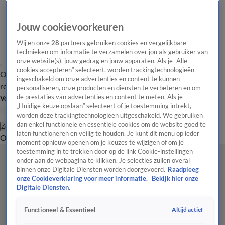
Jouw cookievoorkeuren
Wij en onze
28
partners gebruiken cookies en vergelijkbare
technieken om informatie te verzamelen over jou als gebruiker van
onze website(s), jouw gedrag en jouw apparaten. Als je „Alle
cookies accepteren” selecteert, worden trackingtechnologieën
Overzicht
Tip de
Laatste nieuws
Regionieuws
Het beste van Hart
ingeschakeld om onze advertenties en content te kunnen
redactie
personaliseren, onze producten en diensten te verbeteren en om
de prestaties van advertenties en content te meten. Als je
Volg Hart van Nederland
„Huidige keuze opslaan” selecteert of je toestemming intrekt,
worden deze trackingtechnologieën uitgeschakeld. We gebruiken
dan enkel functionele en essentiële cookies om de website goed te
Zoeken
laten functioneren en veilig te houden. Je kunt dit menu op ieder
Overzicht
Regio
Uitzendingen
Weer
Tip de redactie
Panel
Video's
moment opnieuw openen om je keuzes te wijzigen of om je
toestemming in te trekken door op de link Cookie-instellingen
onder aan de webpagina te klikken. Je selecties zullen overal
binnen onze Digitale Diensten worden doorgevoerd.
Raadpleeg
onze Cookieverklaring voor meer informatie.
Bekijk hier onze
Digitale Diensten.
Altijd actief
Functioneel & Essentieel