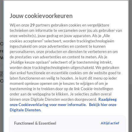
Jouw cookievoorkeuren
Wij en onze
29
partners gebruiken cookies en vergelijkbare
technieken om informatie te verzamelen over jou als gebruiker van
onze website(s), jouw gedrag en jouw apparaten. Als je „Alle
cookies accepteren” selecteert, worden trackingtechnologieën
Overzicht
Tip de
Laatste nieuws
Regionieuws
Het beste van Hart
ingeschakeld om onze advertenties en content te kunnen
redactie
personaliseren, onze producten en diensten te verbeteren en om
de prestaties van advertenties en content te meten. Als je
Volg Hart van Nederland
„Huidige keuze opslaan” selecteert of je toestemming intrekt,
worden deze trackingtechnologieën uitgeschakeld. We gebruiken
dan enkel functionele en essentiële cookies om de website goed te
Zoeken
laten functioneren en veilig te houden. Je kunt dit menu op ieder
Overzicht
Regio
Uitzendingen
Weer
Tip de redactie
Panel
Video's
moment opnieuw openen om je keuzes te wijzigen of om je
toestemming in te trekken door op de link Cookie-instellingen
onder aan de webpagina te klikken. Je selecties zullen overal
binnen onze Digitale Diensten worden doorgevoerd.
Raadpleeg
onze Cookieverklaring voor meer informatie.
Bekijk hier onze
Digitale Diensten.
Altijd actief
Functioneel & Essentieel