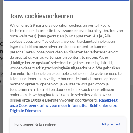
Jouw cookievoorkeuren
Wij en onze
28
partners gebruiken cookies en vergelijkbare
technieken om informatie te verzamelen over jou als gebruiker van
onze website(s), jouw gedrag en jouw apparaten. Als je „Alle
cookies accepteren” selecteert, worden trackingtechnologieën
Overzicht
Tip de
Laatste nieuws
Regionieuws
Het beste van Hart
ingeschakeld om onze advertenties en content te kunnen
redactie
personaliseren, onze producten en diensten te verbeteren en om
de prestaties van advertenties en content te meten. Als je
Volg Hart van Nederland
„Huidige keuze opslaan” selecteert of je toestemming intrekt,
worden deze trackingtechnologieën uitgeschakeld. We gebruiken
dan enkel functionele en essentiële cookies om de website goed te
Zoeken
laten functioneren en veilig te houden. Je kunt dit menu op ieder
Overzicht
Regio
Uitzendingen
Weer
Tip de redactie
Panel
Video's
moment opnieuw openen om je keuzes te wijzigen of om je
toestemming in te trekken door op de link Cookie-instellingen
onder aan de webpagina te klikken. Je selecties zullen overal
binnen onze Digitale Diensten worden doorgevoerd.
Raadpleeg
onze Cookieverklaring voor meer informatie.
Bekijk hier onze
Digitale Diensten.
Altijd actief
Functioneel & Essentieel