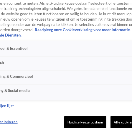
s en content te meten. Als je „Huidige keuze opslaan” selecteert of je toestemm
e trackingtechnologieën uitgeschakeld. We gebruiken dan enkel functionele en
de website goed te laten functioneren en veilig te houden. Je kunt dit menu op
ieuw openen om je keuzes te wijzigen of om je toestemming in te trekken door
ellingen onder aan de webpagina te klikken. Je selecties zullen overal binnen o
orden doorgevoerd.
Raadpleeg onze Cookieverklaring voor meer informatie.
ale Diensten.
eel & Essentieel
sch
sing & Commercieel
ng & Social media
jen lijst
en beheren
Huidige keuze opslaan
Alle cookie