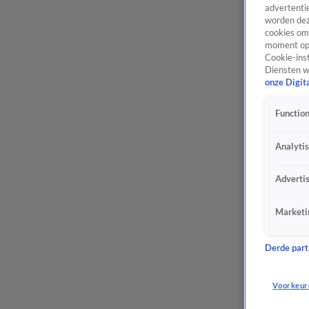
advertentie
worden dez
cookies om 
moment opn
Cookie-inst
Diensten w
onze Digit
Function
Analyti
Adverti
Marketi
Derde parti
Voorkeur