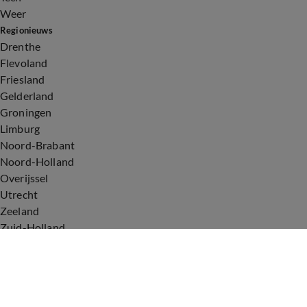
Weer
Regionieuws
Drenthe
Flevoland
Friesland
Gelderland
Groningen
Limburg
Noord-Brabant
Noord-Holland
Overijssel
Utrecht
Zeeland
Zuid-Holland
Voorwaarden
Over ons
Privacyverklaring
Gebruiksvoorwaarden