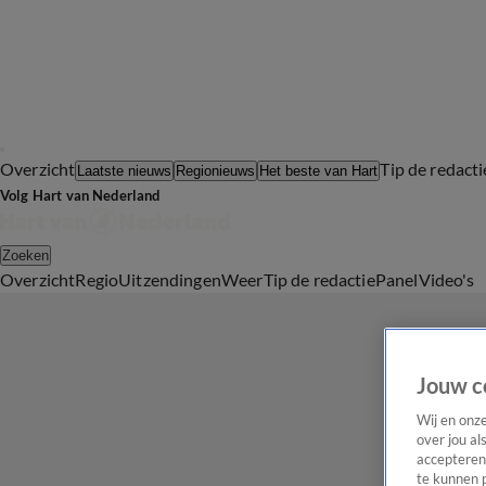
Overzicht
Tip de redacti
Laatste nieuws
Regionieuws
Het beste van Hart
Volg Hart van Nederland
Zoeken
Overzicht
Regio
Uitzendingen
Weer
Tip de redactie
Panel
Video's
Jouw c
Wij en onz
over jou al
accepteren
te kunnen 