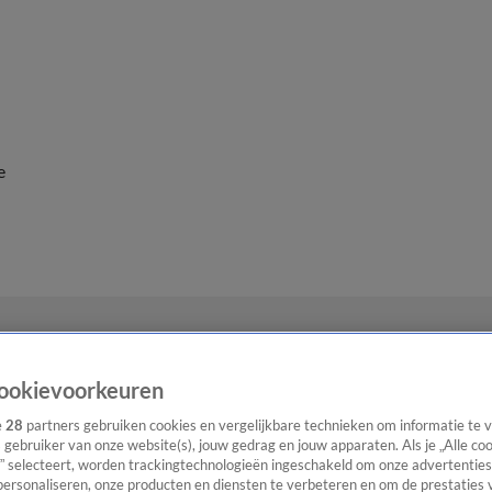
e
ookievoorkeuren
e
28
partners gebruiken cookies en vergelijkbare technieken om informatie te
s gebruiker van onze website(s), jouw gedrag en jouw apparaten. Als je „Alle co
” selecteert, worden trackingtechnologieën ingeschakeld om onze advertenties
personaliseren, onze producten en diensten te verbeteren en om de prestaties 