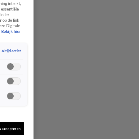
ing intrekt,
 essentiële
 ieder
 op de link
nze Digitale
Bekijk hier
Altijd actief
s accepteren