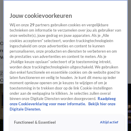
Jouw cookievoorkeuren
Wij en onze
29
partners gebruiken cookies en vergelijkbare
technieken om informatie te verzamelen over jou als gebruiker van
onze website(s), jouw gedrag en jouw apparaten. Als je „Alle
cookies accepteren” selecteert, worden trackingtechnologieën
Overzicht
Tip de
Laatste nieuws
Regionieuws
Het beste van Hart
ingeschakeld om onze advertenties en content te kunnen
redactie
personaliseren, onze producten en diensten te verbeteren en om
de prestaties van advertenties en content te meten. Als je
Volg Hart van Nederland
„Huidige keuze opslaan” selecteert of je toestemming intrekt,
worden deze trackingtechnologieën uitgeschakeld. We gebruiken
dan enkel functionele en essentiële cookies om de website goed te
Zoeken
laten functioneren en veilig te houden. Je kunt dit menu op ieder
Overzicht
Regio
Uitzendingen
Weer
Tip de redactie
Panel
Video's
moment opnieuw openen om je keuzes te wijzigen of om je
toestemming in te trekken door op de link Cookie-instellingen
onder aan de webpagina te klikken. Je selecties zullen overal
binnen onze Digitale Diensten worden doorgevoerd.
Raadpleeg
onze Cookieverklaring voor meer informatie.
Bekijk hier onze
Digitale Diensten.
Altijd actief
Functioneel & Essentieel