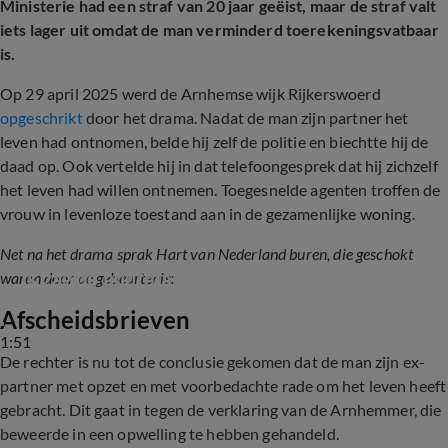
Ministerie had een straf van 20 jaar geëist, maar de straf valt
iets lager uit omdat de man verminderd toerekeningsvatbaar
is.
Op 29 april 2025 werd de Arnhemse wijk Rijkerswoerd
opgeschrikt
door het drama. Nadat de man zijn partner het
leven had ontnomen, belde hij zelf de politie en biechtte hij de
daad op. Ook vertelde hij in dat telefoongesprek dat hij zichzelf
het leven had willen ontnemen. Toegesnelde agenten troffen de
vrouw in levenloze toestand aan in de gezamenlijke woning.
Net na het drama sprak Hart van Nederland buren, die geschokt
'Ik zag de buurman, hij zag er eng uit'
waren door de gebeurtenis:
Afscheidsbrieven
1:51
De rechter is nu tot de conclusie gekomen dat de man zijn ex-
partner met opzet en met voorbedachte rade om het leven heeft
gebracht. Dit gaat in tegen de verklaring van de Arnhemmer, die
beweerde in een opwelling te hebben gehandeld.