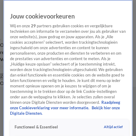
Jouw cookievoorkeuren
Wij en onze
29
partners gebruiken cookies en vergelijkbare
technieken om informatie te verzamelen over jou als gebruiker van
onze website(s), jouw gedrag en jouw apparaten. Als je „Alle
cookies accepteren” selecteert, worden trackingtechnologieën
Overzicht
Tip de
Laatste nieuws
Regionieuws
Het beste van Hart
ingeschakeld om onze advertenties en content te kunnen
redactie
personaliseren, onze producten en diensten te verbeteren en om
de prestaties van advertenties en content te meten. Als je
Volg Hart van Nederland
„Huidige keuze opslaan” selecteert of je toestemming intrekt,
worden deze trackingtechnologieën uitgeschakeld. We gebruiken
dan enkel functionele en essentiële cookies om de website goed te
Zoeken
laten functioneren en veilig te houden. Je kunt dit menu op ieder
Overzicht
Regio
Uitzendingen
Weer
Tip de redactie
Panel
Video's
moment opnieuw openen om je keuzes te wijzigen of om je
toestemming in te trekken door op de link Cookie-instellingen
onder aan de webpagina te klikken. Je selecties zullen overal
binnen onze Digitale Diensten worden doorgevoerd.
Raadpleeg
onze Cookieverklaring voor meer informatie.
Bekijk hier onze
Digitale Diensten.
Altijd actief
Functioneel & Essentieel