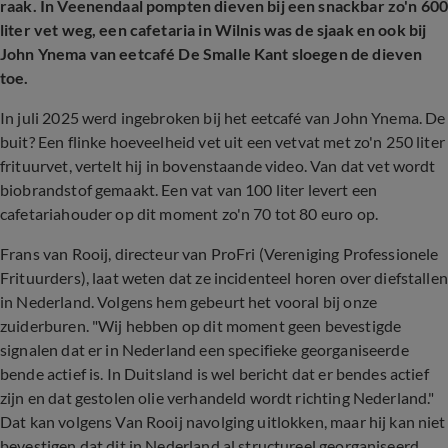
raak. In Veenendaal pompten dieven bij een snackbar zo'n 60
liter vet weg, een cafetaria in Wilnis was de sjaak en ook bij
John Ynema van eetcafé De Smalle Kant sloegen de dieven
toe.
In juli 2025 werd ingebroken bij het eetcafé van John Ynema. De
buit? Een flinke hoeveelheid vet uit een vetvat met zo'n 250 liter
frituurvet, vertelt hij in bovenstaande video. Van dat vet wordt
biobrandstof gemaakt. Een vat van 100 liter levert een
cafetariahouder op dit moment zo'n 70 tot 80 euro op.
Frans van Rooij, directeur van ProFri (Vereniging Professionele
Frituurders), laat weten dat ze incidenteel horen over diefstallen
in Nederland. Volgens hem gebeurt het vooral bij onze
zuiderburen. "Wij hebben op dit moment geen bevestigde
signalen dat er in Nederland een specifieke georganiseerde
bende actief is. In Duitsland is wel bericht dat er bendes actief
zijn en dat gestolen olie verhandeld wordt richting Nederland."
Dat kan volgens Van Rooij navolging uitlokken, maar hij kan niet
bevestigen dat dit in Nederland al structureel georganiseerd