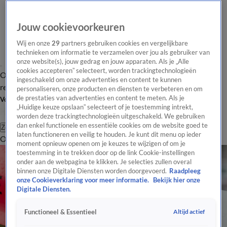
Jouw cookievoorkeuren
Wij en onze
29
partners gebruiken cookies en vergelijkbare
technieken om informatie te verzamelen over jou als gebruiker van
onze website(s), jouw gedrag en jouw apparaten. Als je „Alle
cookies accepteren” selecteert, worden trackingtechnologieën
Overzicht
Tip de
Laatste nieuws
Regionieuws
Het beste van Hart
ingeschakeld om onze advertenties en content te kunnen
redactie
personaliseren, onze producten en diensten te verbeteren en om
de prestaties van advertenties en content te meten. Als je
Volg Hart van Nederland
„Huidige keuze opslaan” selecteert of je toestemming intrekt,
worden deze trackingtechnologieën uitgeschakeld. We gebruiken
dan enkel functionele en essentiële cookies om de website goed te
Zoeken
laten functioneren en veilig te houden. Je kunt dit menu op ieder
Overzicht
Regio
Uitzendingen
Weer
Tip de redactie
Panel
Video's
moment opnieuw openen om je keuzes te wijzigen of om je
toestemming in te trekken door op de link Cookie-instellingen
onder aan de webpagina te klikken. Je selecties zullen overal
binnen onze Digitale Diensten worden doorgevoerd.
Raadpleeg
onze Cookieverklaring voor meer informatie.
Bekijk hier onze
Digitale Diensten.
Altijd actief
Functioneel & Essentieel