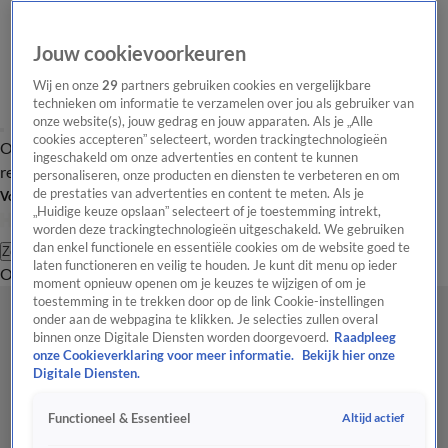
Jouw cookievoorkeuren
Wij en onze
29
partners gebruiken cookies en vergelijkbare
technieken om informatie te verzamelen over jou als gebruiker van
onze website(s), jouw gedrag en jouw apparaten. Als je „Alle
cookies accepteren” selecteert, worden trackingtechnologieën
Overzicht
Tip de
Laatste nieuws
Regionieuws
Het beste van Hart
ingeschakeld om onze advertenties en content te kunnen
redactie
personaliseren, onze producten en diensten te verbeteren en om
de prestaties van advertenties en content te meten. Als je
Volg Hart van Nederland
„Huidige keuze opslaan” selecteert of je toestemming intrekt,
worden deze trackingtechnologieën uitgeschakeld. We gebruiken
dan enkel functionele en essentiële cookies om de website goed te
Zoeken
laten functioneren en veilig te houden. Je kunt dit menu op ieder
Overzicht
Regio
Uitzendingen
Weer
Tip de redactie
Panel
Video's
moment opnieuw openen om je keuzes te wijzigen of om je
toestemming in te trekken door op de link Cookie-instellingen
onder aan de webpagina te klikken. Je selecties zullen overal
binnen onze Digitale Diensten worden doorgevoerd.
Raadpleeg
onze Cookieverklaring voor meer informatie.
Bekijk hier onze
Digitale Diensten.
Altijd actief
Functioneel & Essentieel