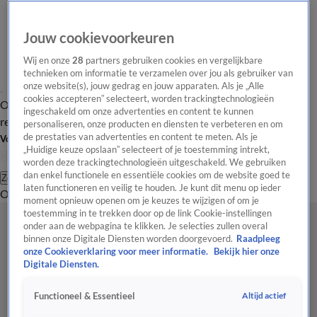
Jouw cookievoorkeuren
Wij en onze
28
partners gebruiken cookies en vergelijkbare
technieken om informatie te verzamelen over jou als gebruiker van
onze website(s), jouw gedrag en jouw apparaten. Als je „Alle
cookies accepteren” selecteert, worden trackingtechnologieën
Overzicht
Tip de
Laatste nieuws
Regionieuws
Het beste van Hart
ingeschakeld om onze advertenties en content te kunnen
redactie
personaliseren, onze producten en diensten te verbeteren en om
de prestaties van advertenties en content te meten. Als je
Volg Hart van Nederland
„Huidige keuze opslaan” selecteert of je toestemming intrekt,
worden deze trackingtechnologieën uitgeschakeld. We gebruiken
dan enkel functionele en essentiële cookies om de website goed te
Zoeken
laten functioneren en veilig te houden. Je kunt dit menu op ieder
Overzicht
Regio
Uitzendingen
Weer
Tip de redactie
Panel
Video's
moment opnieuw openen om je keuzes te wijzigen of om je
toestemming in te trekken door op de link Cookie-instellingen
onder aan de webpagina te klikken. Je selecties zullen overal
binnen onze Digitale Diensten worden doorgevoerd.
Raadpleeg
onze Cookieverklaring voor meer informatie.
Bekijk hier onze
Digitale Diensten.
Altijd actief
Functioneel & Essentieel