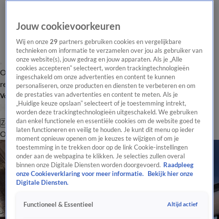
Jouw cookievoorkeuren
Wij en onze
29
partners gebruiken cookies en vergelijkbare
technieken om informatie te verzamelen over jou als gebruiker van
onze website(s), jouw gedrag en jouw apparaten. Als je „Alle
cookies accepteren” selecteert, worden trackingtechnologieën
Overzicht
Tip de
Laatste nieuws
Regionieuws
Het beste van Hart
ingeschakeld om onze advertenties en content te kunnen
redactie
personaliseren, onze producten en diensten te verbeteren en om
de prestaties van advertenties en content te meten. Als je
Volg Hart van Nederland
„Huidige keuze opslaan” selecteert of je toestemming intrekt,
worden deze trackingtechnologieën uitgeschakeld. We gebruiken
dan enkel functionele en essentiële cookies om de website goed te
Zoeken
laten functioneren en veilig te houden. Je kunt dit menu op ieder
Overzicht
Regio
Uitzendingen
Weer
Tip de redactie
Panel
Video's
moment opnieuw openen om je keuzes te wijzigen of om je
toestemming in te trekken door op de link Cookie-instellingen
onder aan de webpagina te klikken. Je selecties zullen overal
binnen onze Digitale Diensten worden doorgevoerd.
Raadpleeg
onze Cookieverklaring voor meer informatie.
Bekijk hier onze
Digitale Diensten.
Altijd actief
Functioneel & Essentieel