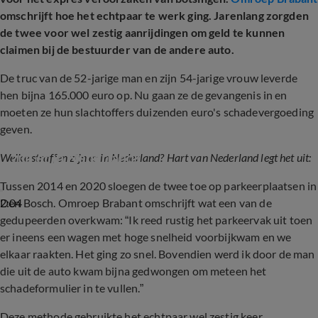
omschrijft hoe het echtpaar te werk ging. Jarenlang zorgden
de twee voor wel zestig aanrijdingen om geld te kunnen
claimen bij de bestuurder van de andere auto.
De truc van de 52-jarige man en zijn 54-jarige vrouw leverde
hen bijna 165.000 euro op. Nu gaan ze de gevangenis in en
moeten ze hun slachtoffers duizenden euro's schadevergoeding
geven.
Hart van Nederland legt uit: welke straffen 
zijn er in Nederland?
Welke straffen zijn er in Nederland? Hart van Nederland legt het uit:
Tussen 2014 en 2020 sloegen de twee toe op parkeerplaatsen in
2:04
Den Bosch. Omroep Brabant omschrijft wat een van de
gedupeerden overkwam: “Ik reed rustig het parkeervak uit toen
er ineens een wagen met hoge snelheid voorbijkwam en we
elkaar raakten. Het ging zo snel. Bovendien werd ik door de man
die uit de auto kwam bijna gedwongen om meteen het
schadeformulier in te vullen.”
Deze methode gebruikte het echtpaar wel zestig keer,