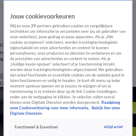
Jouw cookievoorkeuren
Wij en onze
29
partners gebruiken cookies en vergelijkbare
technieken om informatie te verzamelen over jou als gebruiker van
onze website(s), jouw gedrag en jouw apparaten. Als je „Alle
cookies accepteren” selecteert, worden trackingtechnologieën
Overzicht
Tip de
Laatste nieuws
Regionieuws
Het beste van Hart
ingeschakeld om onze advertenties en content te kunnen
redactie
personaliseren, onze producten en diensten te verbeteren en om
de prestaties van advertenties en content te meten. Als je
Volg Hart van Nederland
„Huidige keuze opslaan” selecteert of je toestemming intrekt,
worden deze trackingtechnologieën uitgeschakeld. We gebruiken
dan enkel functionele en essentiële cookies om de website goed te
Zoeken
laten functioneren en veilig te houden. Je kunt dit menu op ieder
Overzicht
Regio
Uitzendingen
Weer
Tip de redactie
Panel
Video's
moment opnieuw openen om je keuzes te wijzigen of om je
toestemming in te trekken door op de link Cookie-instellingen
onder aan de webpagina te klikken. Je selecties zullen overal
binnen onze Digitale Diensten worden doorgevoerd.
Raadpleeg
onze Cookieverklaring voor meer informatie.
Bekijk hier onze
Digitale Diensten.
Altijd actief
Functioneel & Essentieel