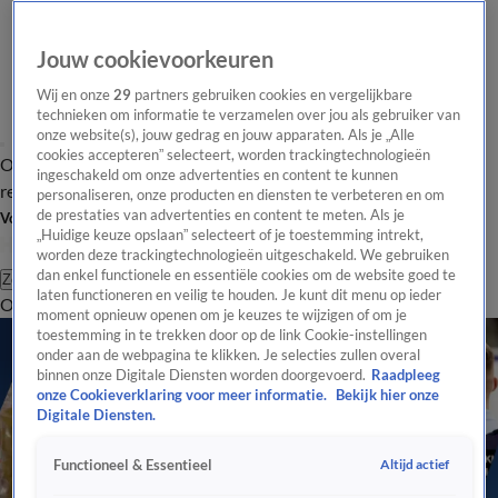
Jouw cookievoorkeuren
Wij en onze
29
partners gebruiken cookies en vergelijkbare
technieken om informatie te verzamelen over jou als gebruiker van
onze website(s), jouw gedrag en jouw apparaten. Als je „Alle
cookies accepteren” selecteert, worden trackingtechnologieën
Overzicht
Tip de
Laatste nieuws
Regionieuws
Het beste van Hart
ingeschakeld om onze advertenties en content te kunnen
redactie
personaliseren, onze producten en diensten te verbeteren en om
de prestaties van advertenties en content te meten. Als je
Volg Hart van Nederland
„Huidige keuze opslaan” selecteert of je toestemming intrekt,
worden deze trackingtechnologieën uitgeschakeld. We gebruiken
dan enkel functionele en essentiële cookies om de website goed te
Zoeken
laten functioneren en veilig te houden. Je kunt dit menu op ieder
Overzicht
Regio
Uitzendingen
Weer
Tip de redactie
Panel
Video's
moment opnieuw openen om je keuzes te wijzigen of om je
toestemming in te trekken door op de link Cookie-instellingen
onder aan de webpagina te klikken. Je selecties zullen overal
binnen onze Digitale Diensten worden doorgevoerd.
Raadpleeg
onze Cookieverklaring voor meer informatie.
Bekijk hier onze
Digitale Diensten.
Altijd actief
Functioneel & Essentieel