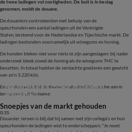
de twee ladingen vol zoetigheden. De buit is in beslag
genomen, meldt de douane.
De douaniers controleerden met behulp van de
speurhonden een aantal ladingen uit de Verenigde
Staten, bestemd voor de Nederlandse en Tsjechische markt. De
ladingen bestonden voornamelijk uit winegums en honing.
De honden bleken niet voor niets te zijn aangeslagen: bij nader
onderzoek bleek zowel de honing als de winegums THC te
bevatten. In totaal hadden de verdachte goederen een gewicht
van zo'n 3.220 kilo.
Honderden kilo's cocaïne gevonden in 
Eerder deze week trof de douane honderden kilo's cocaïne aan in
bevroren vis
bevroren vis uit Suriname:
Snoepjes van de markt gehouden
0:35
Douanier Jeroen is blij dat hij samen met zijn collega's en hun
speurhonden de ladingen wist te onderscheppen. "Je moet