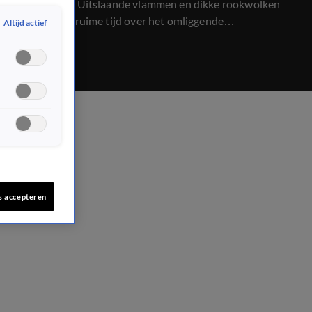
uitgebroken. Uitslaande vlammen en dikke rookwolken
trekken al geruime tijd over het omliggende
Altijd actief
bedrijventerrein.
s accepteren