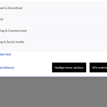
eel & Essentieel
sch
sing & Commercieel
ng & Social media
jen lijst
en beheren
Huidige keuze opslaan
Alle cookie