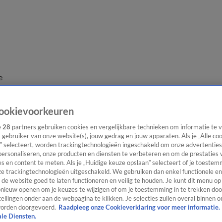
e
ookievoorkeuren
e
28
partners gebruiken cookies en vergelijkbare technieken om informatie te
s gebruiker van onze website(s), jouw gedrag en jouw apparaten. Als je „Alle co
” selecteert, worden trackingtechnologieën ingeschakeld om onze advertenties
personaliseren, onze producten en diensten te verbeteren en om de prestaties 
s en content te meten. Als je „Huidige keuze opslaan” selecteert of je toestemm
e trackingtechnologieën uitgeschakeld. We gebruiken dan enkel functionele en
de website goed te laten functioneren en veilig te houden. Je kunt dit menu op
ieuw openen om je keuzes te wijzigen of om je toestemming in te trekken door
ellingen onder aan de webpagina te klikken. Je selecties zullen overal binnen o
orden doorgevoerd.
Raadpleeg onze Cookieverklaring voor meer informatie.
ale Diensten.