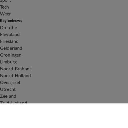
Tech
Weer
Regionieuws
Drenthe
Flevoland
Friesland
Gelderland
Groningen
Limburg
Noord-Brabant
Noord-Holland
Overijssel
Utrecht
Zeeland
Zuid-Holland
Voorwaarden
Over ons
Privacyverklaring