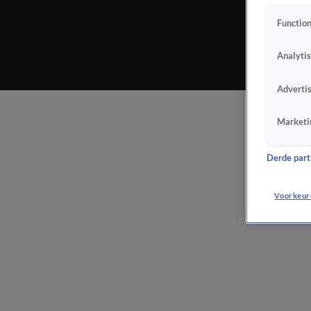
Function
Analyti
Adverti
Marketi
Derde parti
Voorkeur