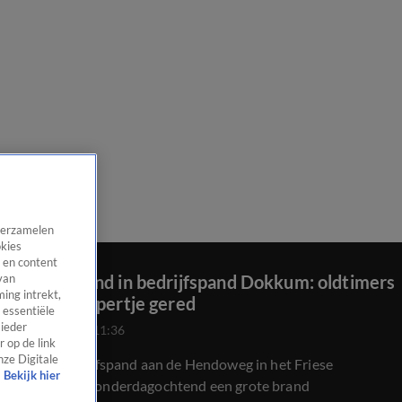
 verzamelen
okies
 en content
Grote brand in bedrijfspand Dokkum: oldtimers
van
ing intrekt,
op het nippertje gered
 essentiële
 ieder
22 aug 2024, 11:36
 op de link
nze Digitale
In een bedrijfspand aan de Hendoweg in het Friese
Bekijk hier
Dokkum is donderdagochtend een grote brand