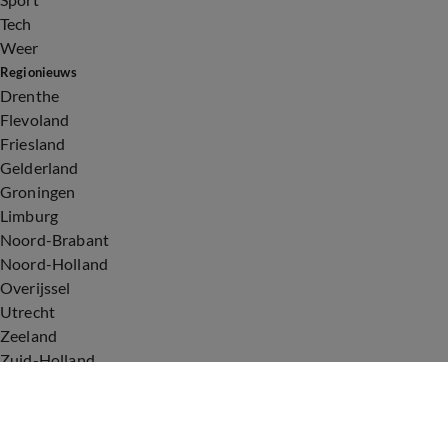
Tech
Weer
Regionieuws
Drenthe
Flevoland
Friesland
Gelderland
Groningen
Limburg
Noord-Brabant
Noord-Holland
Overijssel
Utrecht
Zeeland
Zuid-Holland
Voorwaarden
Over ons
Privacyverklaring