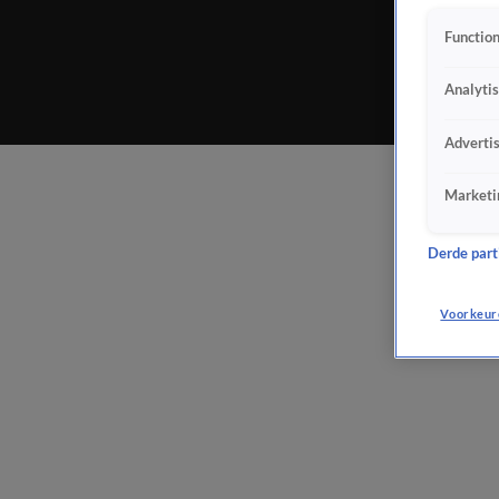
Function
Analyti
Adverti
Marketi
Derde parti
Voorkeur