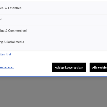
eel & Essentieel
sch
sing & Commercieel
ng & Social media
jen lijst
en beheren
Huidige keuze opslaan
Alle cookie