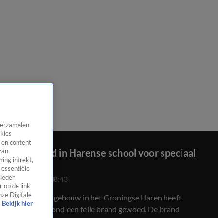
 verzamelen
okies
 en content
Felle brand in Harense school voor speciaal
van
ing intrekt,
onderwijs
 essentiële
 ieder
22 aug 2024, 08:43
 op de link
nze Digitale
In een schoolgebouw in het Groningse Haren heeft
Bekijk hier
woensdagavond een felle brand gewoed. De brand