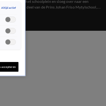
ontstond op het schoolplein en sloeg over naar een
aangrenzend deel van de Prins Johan Friso Mytylschool,
Altijd actief
een school voor speciaal onderwijs.
s accepteren