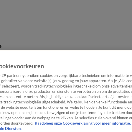
e
ookievoorkeuren
e
29
partners gebruiken cookies en vergelijkbare technieken om informatie te
s gebruiker van onze website(s), jouw gedrag en jouw apparaten. Als je „Alle co
” selecteert, worden trackingtechnologieën ingeschakeld om onze advertenties
personaliseren, onze producten en diensten te verbeteren en om de prestaties 
s en content te meten. Als je „Huidige keuze opslaan” selecteert of je toestemm
e trackingtechnologieën uitgeschakeld. We gebruiken dan enkel functionele en
de website goed te laten functioneren en veilig te houden. Je kunt dit menu op
ieuw openen om je keuzes te wijzigen of om je toestemming in te trekken door
ellingen onder aan de webpagina te klikken. Je selecties zullen overal binnen o
orden doorgevoerd.
Raadpleeg onze Cookieverklaring voor meer informatie.
ale Diensten.