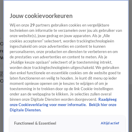
Jouw cookievoorkeuren
Wij en onze
29
partners gebruiken cookies en vergelijkbare
technieken om informatie te verzamelen over jou als gebruiker van
onze website(s), jouw gedrag en jouw apparaten. Als je „Alle
cookies accepteren” selecteert, worden trackingtechnologieën
Overzicht
Tip de
Laatste nieuws
Regionieuws
Het beste van Hart
ingeschakeld om onze advertenties en content te kunnen
redactie
personaliseren, onze producten en diensten te verbeteren en om
de prestaties van advertenties en content te meten. Als je
Volg Hart van Nederland
„Huidige keuze opslaan” selecteert of je toestemming intrekt,
worden deze trackingtechnologieën uitgeschakeld. We gebruiken
dan enkel functionele en essentiële cookies om de website goed te
Zoeken
laten functioneren en veilig te houden. Je kunt dit menu op ieder
Overzicht
Regio
Uitzendingen
Weer
Tip de redactie
Panel
Video's
moment opnieuw openen om je keuzes te wijzigen of om je
toestemming in te trekken door op de link Cookie-instellingen
onder aan de webpagina te klikken. Je selecties zullen overal
binnen onze Digitale Diensten worden doorgevoerd.
Raadpleeg
onze Cookieverklaring voor meer informatie.
Bekijk hier onze
Digitale Diensten.
Altijd actief
Functioneel & Essentieel