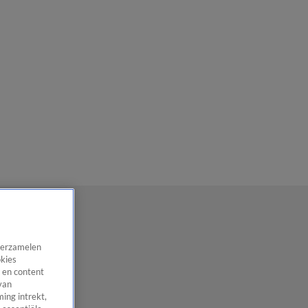
 verzamelen
okies
 en content
van
ing intrekt,