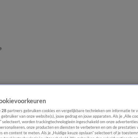
e
ookievoorkeuren
e
28
partners gebruiken cookies en vergelijkbare technieken om informatie te
s gebruiker van onze website(s), jouw gedrag en jouw apparaten. Als je „Alle co
” selecteert, worden trackingtechnologieën ingeschakeld om onze advertenties
personaliseren, onze producten en diensten te verbeteren en om de prestaties 
s en content te meten. Als je „Huidige keuze opslaan” selecteert of je toestemm