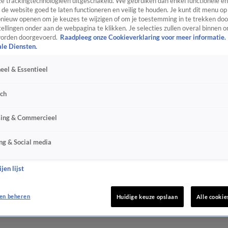
e trackingtechnologieën uitgeschakeld. We gebruiken dan enkel functionele en
de website goed te laten functioneren en veilig te houden. Je kunt dit menu op
ieuw openen om je keuzes te wijzigen of om je toestemming in te trekken door
ellingen onder aan de webpagina te klikken. Je selecties zullen overal binnen o
orden doorgevoerd.
Raadpleeg onze Cookieverklaring voor meer informatie.
ale Diensten.
eel & Essentieel
sch
sing & Commercieel
ng & Social media
jen lijst
en beheren
Huidige keuze opslaan
Alle cookie