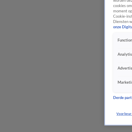
worden dez
cookies om 
moment opn
Cookie-inst
Diensten w
onze Digit
Function
Analyti
Adverti
Marketi
Derde parti
Voorkeur