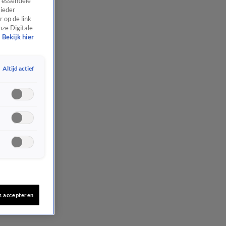
 essentiële
 ieder
 op de link
nze Digitale
Bekijk hier
Altijd actief
s accepteren