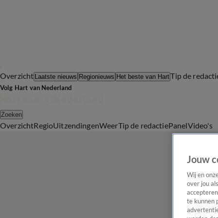
Overzicht
Tip de redacti
Laatste nieuws
Regionieuws
Het beste van Hart
Volg Hart van Nederland
Zoeken
Overzicht
Regio
Uitzendingen
Weer
Tip de redactie
Panel
Video's
Jouw c
Wij en onz
over jou al
accepteren
te kunnen 
advertentie