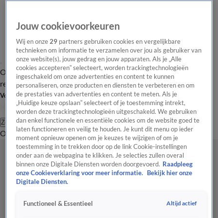
Jouw cookievoorkeuren
Wij en onze
29
partners gebruiken cookies en vergelijkbare
technieken om informatie te verzamelen over jou als gebruiker van
onze website(s), jouw gedrag en jouw apparaten. Als je „Alle
cookies accepteren” selecteert, worden trackingtechnologieën
Overzicht
Tip de
Laatste nieuws
Regionieuws
Het beste van Hart
ingeschakeld om onze advertenties en content te kunnen
redactie
personaliseren, onze producten en diensten te verbeteren en om
de prestaties van advertenties en content te meten. Als je
Volg Hart van Nederland
„Huidige keuze opslaan” selecteert of je toestemming intrekt,
worden deze trackingtechnologieën uitgeschakeld. We gebruiken
dan enkel functionele en essentiële cookies om de website goed te
Zoeken
laten functioneren en veilig te houden. Je kunt dit menu op ieder
Overzicht
Regio
Uitzendingen
Weer
Tip de redactie
Panel
Video's
moment opnieuw openen om je keuzes te wijzigen of om je
toestemming in te trekken door op de link Cookie-instellingen
onder aan de webpagina te klikken. Je selecties zullen overal
binnen onze Digitale Diensten worden doorgevoerd.
Raadpleeg
onze Cookieverklaring voor meer informatie.
Bekijk hier onze
Digitale Diensten.
Altijd actief
Functioneel & Essentieel