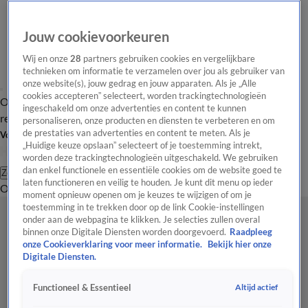
Jouw cookievoorkeuren
Wij en onze
28
partners gebruiken cookies en vergelijkbare
technieken om informatie te verzamelen over jou als gebruiker van
onze website(s), jouw gedrag en jouw apparaten. Als je „Alle
cookies accepteren” selecteert, worden trackingtechnologieën
Overzicht
Tip de
Laatste nieuws
Regionieuws
Het beste van Hart
ingeschakeld om onze advertenties en content te kunnen
redactie
personaliseren, onze producten en diensten te verbeteren en om
de prestaties van advertenties en content te meten. Als je
Volg Hart van Nederland
„Huidige keuze opslaan” selecteert of je toestemming intrekt,
worden deze trackingtechnologieën uitgeschakeld. We gebruiken
dan enkel functionele en essentiële cookies om de website goed te
Zoeken
laten functioneren en veilig te houden. Je kunt dit menu op ieder
Overzicht
Regio
Uitzendingen
Weer
Tip de redactie
Panel
Video's
moment opnieuw openen om je keuzes te wijzigen of om je
toestemming in te trekken door op de link Cookie-instellingen
onder aan de webpagina te klikken. Je selecties zullen overal
binnen onze Digitale Diensten worden doorgevoerd.
Raadpleeg
onze Cookieverklaring voor meer informatie.
Bekijk hier onze
Digitale Diensten.
Altijd actief
Functioneel & Essentieel