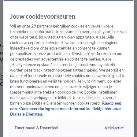
Jouw cookievoorkeuren
Wij en onze
29
partners gebruiken cookies en vergelijkbare
technieken om informatie te verzamelen over jou als gebruiker van
onze website(s), jouw gedrag en jouw apparaten. Als je „Alle
cookies accepteren” selecteert, worden trackingtechnologieën
Overzicht
Tip de
Laatste nieuws
Regionieuws
Het beste van Hart
ingeschakeld om onze advertenties en content te kunnen
redactie
personaliseren, onze producten en diensten te verbeteren en om
de prestaties van advertenties en content te meten. Als je
Volg Hart van Nederland
„Huidige keuze opslaan” selecteert of je toestemming intrekt,
worden deze trackingtechnologieën uitgeschakeld. We gebruiken
dan enkel functionele en essentiële cookies om de website goed te
Zoeken
laten functioneren en veilig te houden. Je kunt dit menu op ieder
Overzicht
Regio
Uitzendingen
Weer
Tip de redactie
Panel
Video's
moment opnieuw openen om je keuzes te wijzigen of om je
toestemming in te trekken door op de link Cookie-instellingen
onder aan de webpagina te klikken. Je selecties zullen overal
binnen onze Digitale Diensten worden doorgevoerd.
Raadpleeg
onze Cookieverklaring voor meer informatie.
Bekijk hier onze
Digitale Diensten.
Altijd actief
Functioneel & Essentieel