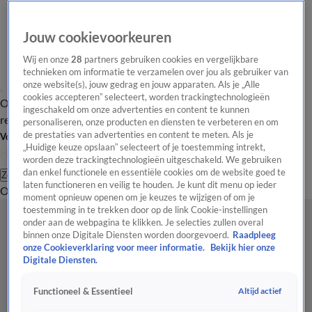
Jouw cookievoorkeuren
Wij en onze
28
partners gebruiken cookies en vergelijkbare
technieken om informatie te verzamelen over jou als gebruiker van
onze website(s), jouw gedrag en jouw apparaten. Als je „Alle
cookies accepteren” selecteert, worden trackingtechnologieën
Overzicht
Tip de
Laatste nieuws
Regionieuws
Het beste van Hart
ingeschakeld om onze advertenties en content te kunnen
redactie
personaliseren, onze producten en diensten te verbeteren en om
de prestaties van advertenties en content te meten. Als je
Volg Hart van Nederland
„Huidige keuze opslaan” selecteert of je toestemming intrekt,
worden deze trackingtechnologieën uitgeschakeld. We gebruiken
dan enkel functionele en essentiële cookies om de website goed te
Zoeken
laten functioneren en veilig te houden. Je kunt dit menu op ieder
Overzicht
Regio
Uitzendingen
Weer
Tip de redactie
Panel
Video's
moment opnieuw openen om je keuzes te wijzigen of om je
toestemming in te trekken door op de link Cookie-instellingen
onder aan de webpagina te klikken. Je selecties zullen overal
binnen onze Digitale Diensten worden doorgevoerd.
Raadpleeg
onze Cookieverklaring voor meer informatie.
Bekijk hier onze
Digitale Diensten.
Altijd actief
Functioneel & Essentieel