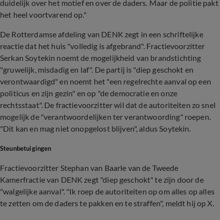
duidelijk over het motief en over de daders. Maar de politie pakt
het heel voortvarend op."
De Rotterdamse afdeling van DENK zegt in een schriftelijke
reactie dat het huis "volledig is afgebrand". Fractievoorzitter
Serkan Soytekin noemt de mogelijkheid van brandstichting
"gruwelijk, misdadig en laf". De partij is "diep geschokt en
verontwaardigd" en noemt het "een regelrechte aanval op een
politicus en zijn gezin" en op "de democratie en onze
rechtsstaat". De fractievoorzitter wil dat de autoriteiten zo snel
mogelijk de "verantwoordelijken ter verantwoording" roepen.
"Dit kan en mag niet onopgelost blijven", aldus Soytekin.
Steunbetuigingen
Fractievoorzitter Stephan van Baarle van de Tweede
Kamerfractie van DENK zegt "diep geschokt" te zijn door de
"walgelijke aanval". "Ik roep de autoriteiten op om alles op alles
te zetten om de daders te pakken en te straffen", meldt hij op X.