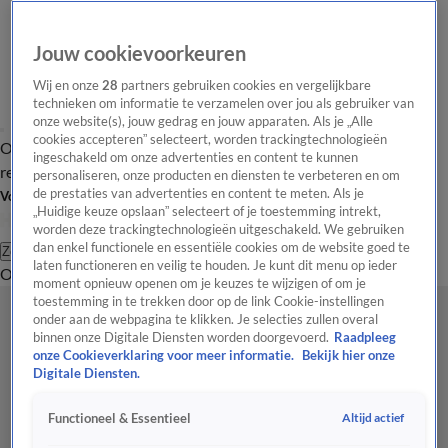
Jouw cookievoorkeuren
Wij en onze
28
partners gebruiken cookies en vergelijkbare
technieken om informatie te verzamelen over jou als gebruiker van
onze website(s), jouw gedrag en jouw apparaten. Als je „Alle
cookies accepteren” selecteert, worden trackingtechnologieën
Overzicht
Tip de
Laatste nieuws
Regionieuws
Het beste van Hart
ingeschakeld om onze advertenties en content te kunnen
redactie
personaliseren, onze producten en diensten te verbeteren en om
de prestaties van advertenties en content te meten. Als je
Volg Hart van Nederland
„Huidige keuze opslaan” selecteert of je toestemming intrekt,
worden deze trackingtechnologieën uitgeschakeld. We gebruiken
dan enkel functionele en essentiële cookies om de website goed te
Zoeken
laten functioneren en veilig te houden. Je kunt dit menu op ieder
Overzicht
Regio
Uitzendingen
Weer
Tip de redactie
Panel
Video's
moment opnieuw openen om je keuzes te wijzigen of om je
toestemming in te trekken door op de link Cookie-instellingen
onder aan de webpagina te klikken. Je selecties zullen overal
binnen onze Digitale Diensten worden doorgevoerd.
Raadpleeg
onze Cookieverklaring voor meer informatie.
Bekijk hier onze
Digitale Diensten.
Altijd actief
Functioneel & Essentieel