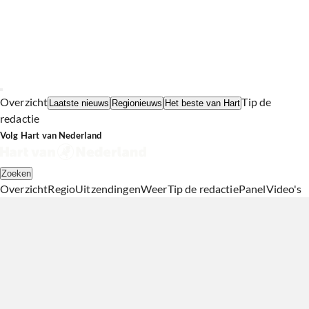
Overzicht
Tip de
Laatste nieuws
Regionieuws
Het beste van Hart
redactie
Volg Hart van Nederland
Zoeken
Overzicht
Regio
Uitzendingen
Weer
Tip de redactie
Panel
Video's