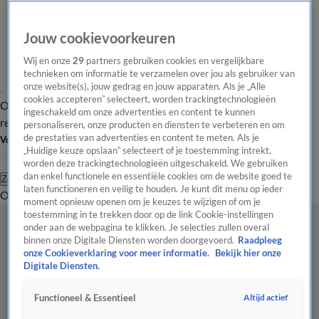
Jouw cookievoorkeuren
Wij en onze
29
partners gebruiken cookies en vergelijkbare
technieken om informatie te verzamelen over jou als gebruiker van
onze website(s), jouw gedrag en jouw apparaten. Als je „Alle
cookies accepteren” selecteert, worden trackingtechnologieën
Overzicht
Tip de
Laatste nieuws
Regionieuws
Het beste van Hart
ingeschakeld om onze advertenties en content te kunnen
redactie
personaliseren, onze producten en diensten te verbeteren en om
de prestaties van advertenties en content te meten. Als je
Volg Hart van Nederland
„Huidige keuze opslaan” selecteert of je toestemming intrekt,
worden deze trackingtechnologieën uitgeschakeld. We gebruiken
dan enkel functionele en essentiële cookies om de website goed te
Zoeken
laten functioneren en veilig te houden. Je kunt dit menu op ieder
Overzicht
Regio
Uitzendingen
Weer
Tip de redactie
Panel
Video's
moment opnieuw openen om je keuzes te wijzigen of om je
toestemming in te trekken door op de link Cookie-instellingen
onder aan de webpagina te klikken. Je selecties zullen overal
binnen onze Digitale Diensten worden doorgevoerd.
Raadpleeg
onze Cookieverklaring voor meer informatie.
Bekijk hier onze
Digitale Diensten.
Altijd actief
Functioneel & Essentieel