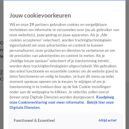
Jouw cookievoorkeuren
Wij en onze
29
partners gebruiken cookies en vergelijkbare
technieken om informatie te verzamelen over jou als gebruiker van
onze website(s), jouw gedrag en jouw apparaten. Als je „Alle
cookies accepteren” selecteert, worden trackingtechnologieën
Overzicht
Tip de
Laatste nieuws
Regionieuws
Het beste van Hart
ingeschakeld om onze advertenties en content te kunnen
redactie
personaliseren, onze producten en diensten te verbeteren en om
de prestaties van advertenties en content te meten. Als je
Volg Hart van Nederland
„Huidige keuze opslaan” selecteert of je toestemming intrekt,
worden deze trackingtechnologieën uitgeschakeld. We gebruiken
dan enkel functionele en essentiële cookies om de website goed te
Zoeken
laten functioneren en veilig te houden. Je kunt dit menu op ieder
Overzicht
Regio
Uitzendingen
Weer
Tip de redactie
Panel
Video's
moment opnieuw openen om je keuzes te wijzigen of om je
toestemming in te trekken door op de link Cookie-instellingen
onder aan de webpagina te klikken. Je selecties zullen overal
binnen onze Digitale Diensten worden doorgevoerd.
Raadpleeg
onze Cookieverklaring voor meer informatie.
Bekijk hier onze
Digitale Diensten.
Altijd actief
Functioneel & Essentieel