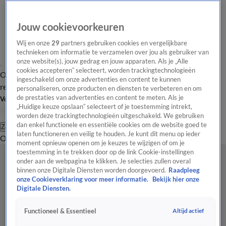
Jouw cookievoorkeuren
Wij en onze
29
partners gebruiken cookies en vergelijkbare
technieken om informatie te verzamelen over jou als gebruiker van
onze website(s), jouw gedrag en jouw apparaten. Als je „Alle
cookies accepteren” selecteert, worden trackingtechnologieën
Overzicht
Tip de
Laatste nieuws
Regionieuws
Het beste van Hart
ingeschakeld om onze advertenties en content te kunnen
redactie
personaliseren, onze producten en diensten te verbeteren en om
de prestaties van advertenties en content te meten. Als je
Volg Hart van Nederland
„Huidige keuze opslaan” selecteert of je toestemming intrekt,
worden deze trackingtechnologieën uitgeschakeld. We gebruiken
dan enkel functionele en essentiële cookies om de website goed te
Zoeken
laten functioneren en veilig te houden. Je kunt dit menu op ieder
Overzicht
Regio
Uitzendingen
Weer
Tip de redactie
Panel
Video's
moment opnieuw openen om je keuzes te wijzigen of om je
toestemming in te trekken door op de link Cookie-instellingen
onder aan de webpagina te klikken. Je selecties zullen overal
binnen onze Digitale Diensten worden doorgevoerd.
Raadpleeg
onze Cookieverklaring voor meer informatie.
Bekijk hier onze
Digitale Diensten.
Altijd actief
Functioneel & Essentieel