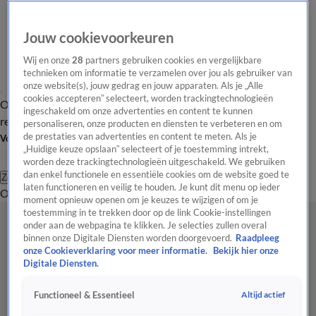
Jouw cookievoorkeuren
Wij en onze
28
partners gebruiken cookies en vergelijkbare
technieken om informatie te verzamelen over jou als gebruiker van
onze website(s), jouw gedrag en jouw apparaten. Als je „Alle
cookies accepteren” selecteert, worden trackingtechnologieën
Overzicht
Tip de
Laatste nieuws
Regionieuws
Het beste van Hart
ingeschakeld om onze advertenties en content te kunnen
redactie
personaliseren, onze producten en diensten te verbeteren en om
de prestaties van advertenties en content te meten. Als je
Volg Hart van Nederland
„Huidige keuze opslaan” selecteert of je toestemming intrekt,
worden deze trackingtechnologieën uitgeschakeld. We gebruiken
dan enkel functionele en essentiële cookies om de website goed te
Zoeken
laten functioneren en veilig te houden. Je kunt dit menu op ieder
Overzicht
Regio
Uitzendingen
Weer
Tip de redactie
Panel
Video's
moment opnieuw openen om je keuzes te wijzigen of om je
toestemming in te trekken door op de link Cookie-instellingen
onder aan de webpagina te klikken. Je selecties zullen overal
binnen onze Digitale Diensten worden doorgevoerd.
Raadpleeg
onze Cookieverklaring voor meer informatie.
Bekijk hier onze
Digitale Diensten.
Altijd actief
Functioneel & Essentieel