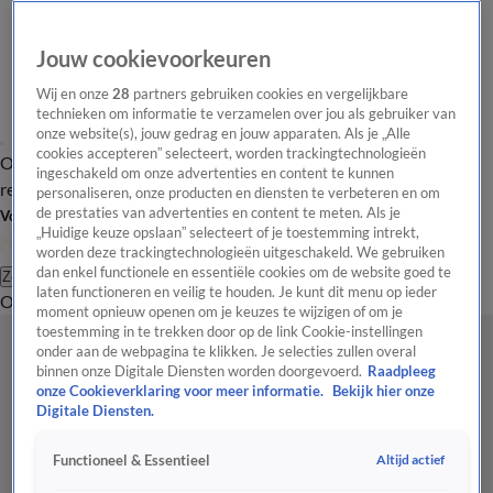
Jouw cookievoorkeuren
Wij en onze
28
partners gebruiken cookies en vergelijkbare
technieken om informatie te verzamelen over jou als gebruiker van
onze website(s), jouw gedrag en jouw apparaten. Als je „Alle
cookies accepteren” selecteert, worden trackingtechnologieën
Overzicht
Tip de
Laatste nieuws
Regionieuws
Het beste van Hart
ingeschakeld om onze advertenties en content te kunnen
redactie
personaliseren, onze producten en diensten te verbeteren en om
de prestaties van advertenties en content te meten. Als je
Volg Hart van Nederland
„Huidige keuze opslaan” selecteert of je toestemming intrekt,
worden deze trackingtechnologieën uitgeschakeld. We gebruiken
dan enkel functionele en essentiële cookies om de website goed te
Zoeken
laten functioneren en veilig te houden. Je kunt dit menu op ieder
Overzicht
Regio
Uitzendingen
Weer
Tip de redactie
Panel
Video's
moment opnieuw openen om je keuzes te wijzigen of om je
toestemming in te trekken door op de link Cookie-instellingen
onder aan de webpagina te klikken. Je selecties zullen overal
binnen onze Digitale Diensten worden doorgevoerd.
Raadpleeg
onze Cookieverklaring voor meer informatie.
Bekijk hier onze
Digitale Diensten.
Altijd actief
Functioneel & Essentieel