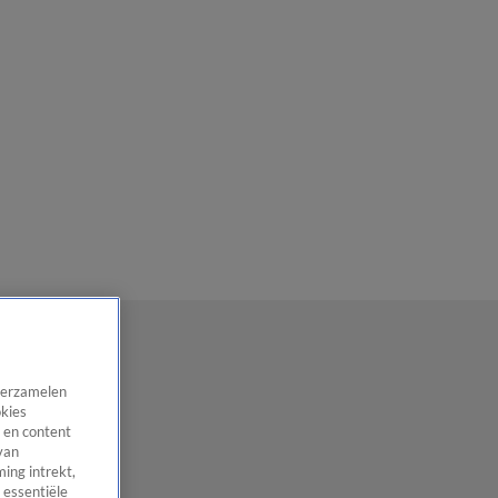
 verzamelen
okies
 en content
van
ing intrekt,
 essentiële