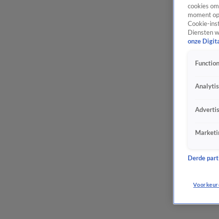
cookies om 
moment opn
Cookie-inst
Diensten w
onze Digit
Function
Analyti
Adverti
Marketi
Derde parti
Voorkeur