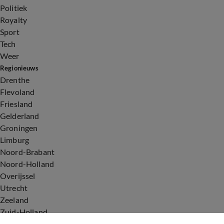
Politiek
Royalty
Sport
Tech
Weer
Regionieuws
Drenthe
Flevoland
Friesland
Gelderland
Groningen
Limburg
Noord-Brabant
Noord-Holland
Overijssel
Utrecht
Zeeland
Zuid-Holland