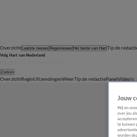
Overzicht
Tip de redacti
Laatste nieuws
Regionieuws
Het beste van Hart
Volg Hart van Nederland
Zoeken
Overzicht
Regio
Uitzendingen
Weer
Tip de redactie
Panel
Video's
Jouw c
Wij en onz
over jou al
accepteren
te kunnen 
advertentie
worden dez