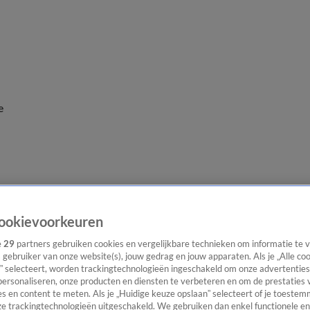
e
ookievoorkeuren
e
29
partners gebruiken cookies en vergelijkbare technieken om informatie te
s gebruiker van onze website(s), jouw gedrag en jouw apparaten. Als je „Alle co
” selecteert, worden trackingtechnologieën ingeschakeld om onze advertenties
personaliseren, onze producten en diensten te verbeteren en om de prestaties 
s en content te meten. Als je „Huidige keuze opslaan” selecteert of je toestemm
e trackingtechnologieën uitgeschakeld. We gebruiken dan enkel functionele en