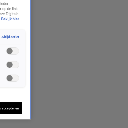
 ieder
 op de link
nze Digitale
Bekijk hier
Altijd actief
s accepteren