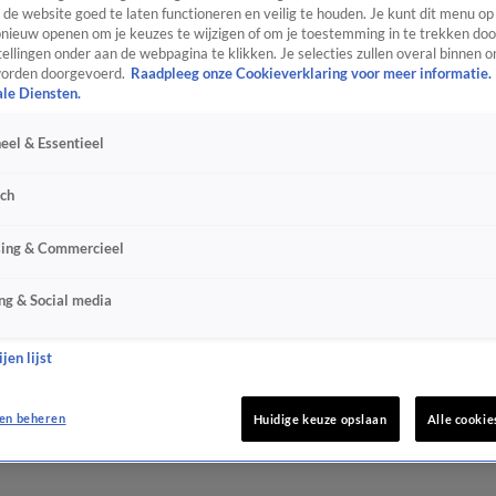
de website goed te laten functioneren en veilig te houden. Je kunt dit menu op
ieuw openen om je keuzes te wijzigen of om je toestemming in te trekken door
ellingen onder aan de webpagina te klikken. Je selecties zullen overal binnen o
orden doorgevoerd.
Raadpleeg onze Cookieverklaring voor meer informatie.
ale Diensten.
eel & Essentieel
sch
sing & Commercieel
ng & Social media
jen lijst
en beheren
Huidige keuze opslaan
Alle cookie