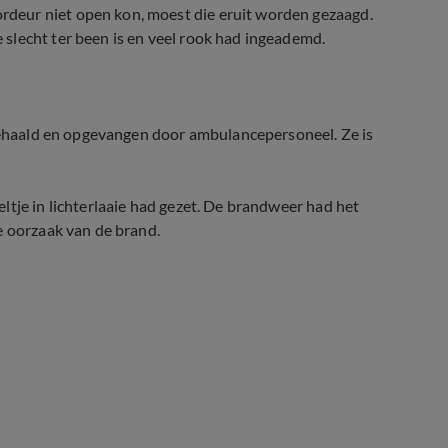
deur niet open kon, moest die eruit worden gezaagd.
slecht ter been is en veel rook had ingeademd.
 gehaald en opgevangen door ambulancepersoneel. Ze is
ltje in lichterlaaie had gezet. De brandweer had het
e oorzaak van de brand.