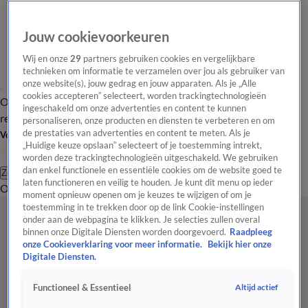
Jouw cookievoorkeuren
Wij en onze
29
partners gebruiken cookies en vergelijkbare
technieken om informatie te verzamelen over jou als gebruiker van
onze website(s), jouw gedrag en jouw apparaten. Als je „Alle
cookies accepteren” selecteert, worden trackingtechnologieën
Overzicht
Tip de
Laatste nieuws
Regionieuws
Het beste van Hart
ingeschakeld om onze advertenties en content te kunnen
redactie
personaliseren, onze producten en diensten te verbeteren en om
de prestaties van advertenties en content te meten. Als je
Volg Hart van Nederland
„Huidige keuze opslaan” selecteert of je toestemming intrekt,
worden deze trackingtechnologieën uitgeschakeld. We gebruiken
dan enkel functionele en essentiële cookies om de website goed te
Zoeken
laten functioneren en veilig te houden. Je kunt dit menu op ieder
Overzicht
Regio
Uitzendingen
Weer
Tip de redactie
Panel
Video's
moment opnieuw openen om je keuzes te wijzigen of om je
toestemming in te trekken door op de link Cookie-instellingen
onder aan de webpagina te klikken. Je selecties zullen overal
binnen onze Digitale Diensten worden doorgevoerd.
Raadpleeg
onze Cookieverklaring voor meer informatie.
Bekijk hier onze
Digitale Diensten.
Altijd actief
Functioneel & Essentieel